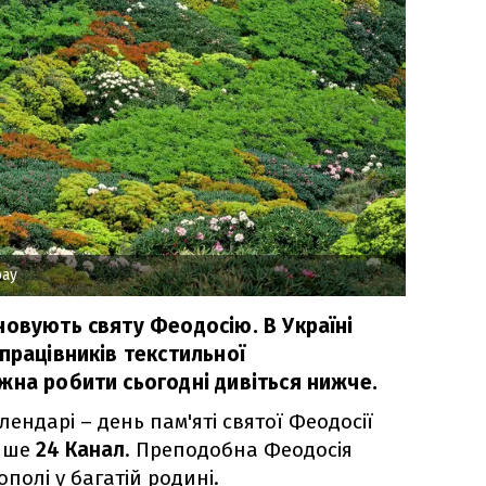
bay
новують святу Феодосію. В Україні
працівників текстильної
жна робити сьогодні дивіться нижче.
лендарі – день пам'яті святої Феодосії
пише
24 Канал
. Преподобна Феодосія
олі у багатій родині.