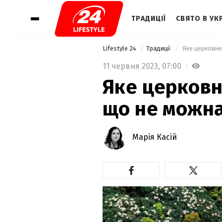
ТРАДИЦІЇ
СВЯТО В УКР
Lifestyle 24
Традиції
 Яке церковне
11 червня 2023,
07:00
Яке церковн
що не можна
Марія Касій