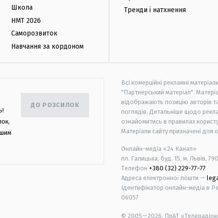
Школа
Тренди і натхнення
НМТ 2026
Саморозвиток
Навчання за кордоном
Всі комерційні рекламні матеріал
"Партнерський матеріал". Матеріа
відображають позицію авторів та 
ДО РОЗСИЛОК
ь!
поглядів. Детальніше щодо рекл
лок,
ознайомитись в правилах користу
Матеріали сайту призначені для 
ашим
Онлайн-медіа «24 Канал»
пл. Галицька, буд. 15, м. Львів, 79
Телефон
+380 (32) 229-77-77
Адреса електронної пошти —
leg
Ідентифікатор онлайн-медіа в Реє
06057
© 2005—2026,
ПрАТ «Телерадіоко