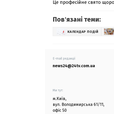
Це професійне свято щорок
Повʼязані теми:
КАЛЕНДАР ПОДІЙ
E-mail редакції
news24@24tv.com.ua
Ми тут:
м.Київ
,
вул. Володимирська
61/11,
офіс
50