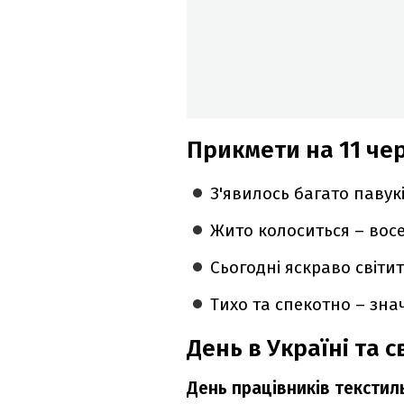
Прикмети на 11 че
З'явилось багато павукі
Жито колоситься – вос
Сьогодні яскраво світи
Тихо та спекотно – зна
День в Україні та св
День працівників текстиль