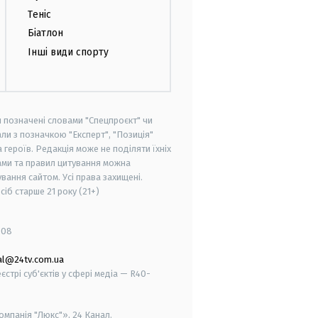
Теніс
Біатлон
Інші види спорту
и позначені словами "Спецпроєкт" чи
ли з позначкою "Експерт", "Позиція"
героїв. Редакція може не поділяти їхніх
ами та правил цитування можна
вання сайтом. Усі права захищені.
осіб старше
21 року (21+)
008
al@24tv.com.ua
стрі суб'єктів у сфері медіа — R40-
мпанія "Люкс"», 24 Канал.