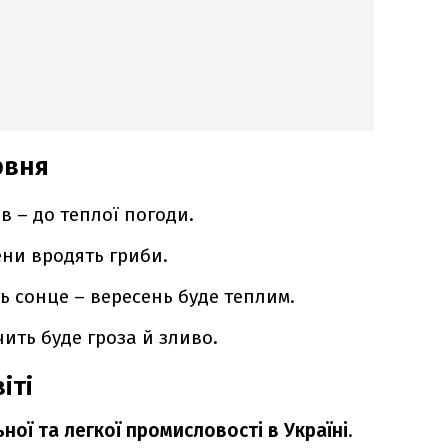
рвня
в – до теплої погоди.
ени вродять гриби.
ть сонце – вересень буде теплим.
чить буде гроза й зливо.
іті
ної та легкої промисловості в Україні
.