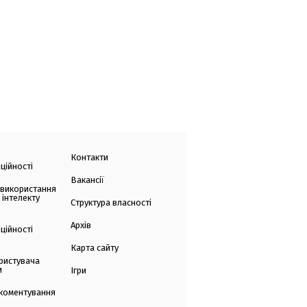
Контакти
ційності
Вакансії
 використання
 інтелекту
Структура власності
Архів
ційності
Карта сайту
ристувача
и
Ігри
коментування