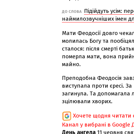
Підійдуть усім: пе
ДО СЛОВА
наймилозвучніших імен дл
Мати Феодосії довго чека
молилась Богу та пообіцял
сталося: після смерті бат
померла мати, вона прийн
майно.
Преподобна Феодосія завз
виступала проти єресі. За 
загинула. Та допомагала лю
зцілювали хворих.
Хочете щодня читати 
Канал у вибрані в Google
День ангела
11 червня свя