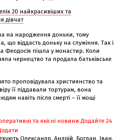
релік 20 найкрасивіших та
я дівчат
ла на народження доньки, тому
а, що віддасть доньку на служіння. Так і
ька Феодосія пішла у монастир. Коли
яла чернецтво та продала батьківське
ято проповідувала християнство та
віру її піддавали тортурам, вона
дям навіть після смерті – її мощі
оперативні та якісні новини
Додайте 24
Додати
ткують Олександр, Андрій, Богдан, Іван,