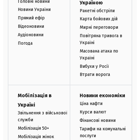
Головні новини
Україною
Новини України
Ракетні обстріли
Прямий ефір
Карта бойових дій
Відеоновини
Мирні переговори
Аудіоновини
Повітряна тривога в
Україні
Погода
Масована атака по
Україні
Вибухи у Росії
Втрати ворога
Мобілізація в
Новини економіки
Ціна нафти
Україні
Курси валют
Звільнення з військової
служби
Фінансові новини
Мобілізація 50+
Тарифи на комунальні
послуги
Мобілізація жінок