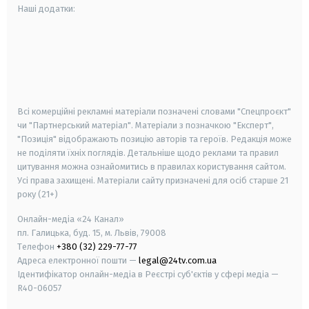
Наші додатки:
android
apple
smart tv
samsung smart tv
Всі комерційні рекламні матеріали позначені словами "Спецпроєкт"
чи "Партнерський матеріал". Матеріали з позначкою "Експерт",
"Позиція" відображають позицію авторів та героїв. Редакція може
не поділяти їхніх поглядів. Детальніше щодо реклами та правил
цитування можна ознайомитись в правилах користування сайтом.
Усі права захищені.
Матеріали сайту призначені для осіб старше
21
року (21+)
Онлайн-медіа «24 Канал»
пл. Галицька, буд. 15, м. Львів, 79008
Телефон
+380 (32) 229-77-77
Адреса електронної пошти —
legal@24tv.com.ua
Ідентифікатор онлайн-медіа в Реєстрі суб'єктів у сфері медіа —
R40-06057