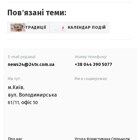
Повʼязані теми:
ТРАДИЦІЇ
КАЛЕНДАР ПОДІЙ
E-mail редакції
Номер телефону:
news24@24tv.com.ua
+38 044 390 5077
Ми тут:
Ми в соцмережах:
м.Київ
,
вул. Володимирська
офіс
61/11,
50
Про нас
Угода Користувача Спільноти