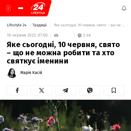
Lifestyle 24
Традиції
 Яке сьогодні, 10 червня, свято – що не можна робити та хто святкує іменини 
2 хв
10 червня 2023,
07:00
Яке сьогодні, 10 червня, свято
– що не можна робити та хто
святкує іменини
Марія Касій