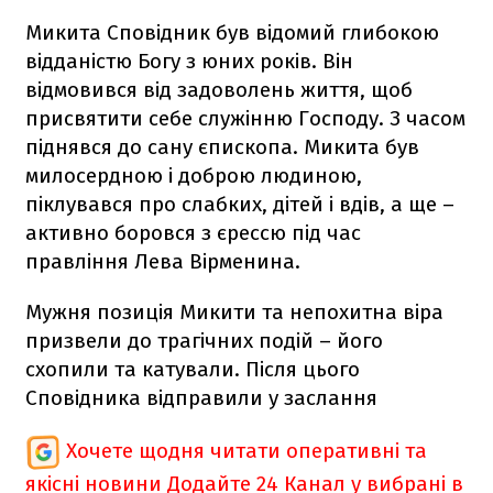
Микита Сповідник був відомий глибокою
відданістю Богу з юних років. Він
відмовився від задоволень життя, щоб
присвятити себе служінню Господу. З часом
піднявся до сану єпископа. Микита був
милосердною і доброю людиною,
піклувався про слабких, дітей і вдів, а ще –
активно боровся з єрессю під час
правління Лева Вірменина.
Мужня позиція Микити та непохитна віра
призвели до трагічних подій – його
схопили та катували. Після цього
Сповідника відправили у заслання
Хочете щодня читати оперативні та
якісні новини
Додайте 24 Канал у вибрані в