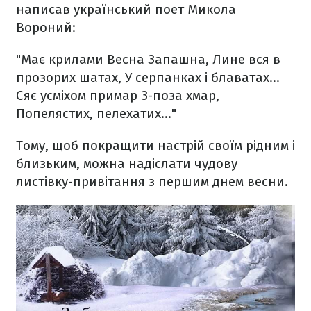
написав український поет Микола
Вороний:
"Має крилами Весна
Запашна,
Лине вся в
прозорих шатах,
У серпанках і блаватах…
Сяє усміхом примар
З-поза хмар,
Попелястих, пелехатих..."
Тому, щоб покращити настрій своїм рідним і
близьким, можна надіслати чудову
листівку-привітання з першим днем весни.