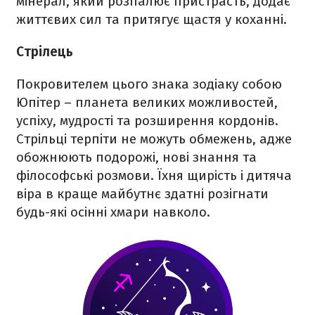
мінерал, який розпалює пристрасть, додає
життєвих сил та притягує щастя у коханні.
Стрілець
Покровителем цього знака зодіаку собою
Юпітер – планета великих можливостей,
успіху, мудрості та розширення кордонів.
Стрільці терпіти не можуть обмежень, адже
обожнюють подорожі, нові знання та
філософські розмови. Їхня щирість і дитяча
віра в краще майбутнє здатні розігнати
будь-які осінні хмари навколо.