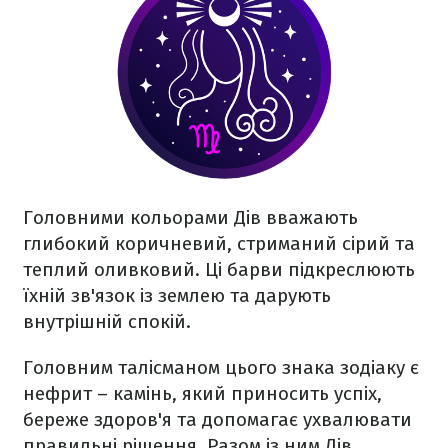
Головними кольорами Дів вважають
глибокий коричневий, стриманий сірий та
теплий оливковий. Ці барви підкреслюють
їхній зв'язок із землею та дарують
внутрішній спокій.
Головним талісманом цього знака зодіаку є
нефрит – камінь, який приносить успіх,
береже здоров'я та допомагає ухвалювати
правильні рішення. Разом із ним Дів