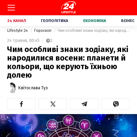
24 КАНАЛ
ГЕОПОЛІТИКА
ЕКОНОМІКА
БІЗНЕС
Lifestyle 24
Гороскоп
Чим особливі знаки зодіаку, які народилися восени: планети й кольори, що керують їхньою долею
24 травня,
00:45
3
Чим особливі знаки зодіаку, які
народилися восени: планети й
кольори, що керують їхньою
долею
Квітослава Туз