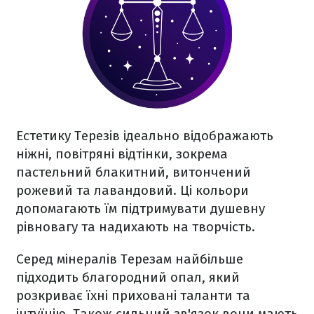
Естетику Терезів ідеально відображають
ніжні, повітряні відтінки, зокрема
пастельний блакитний, витончений
рожевий та лавандовий. Ці кольори
допомагають їм підтримувати душевну
рівновагу та надихають на творчість.
Серед мінералів Терезам найбільше
підходить благородний опал, який
розкриває їхні приховані таланти та
інтуїцію. Також сильний зв'язок вони мають