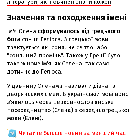
літератури, які повинен знати кожен
Значення та походження імені
Ім'я Олена
сформувалось від грецького
бога
сонця Геліоса. З грецької мови
трактується як "сонячне світло" або
"сонячний промінь". Також у Греції було
таке жіноче ім'я, як Селена, так само
дотичне до Геліоса.
У давнину Оленами називали дівчат з
дворянських сімей. В українській мові воно
з'явилось через церковнослов'янське
посередництво (Єлена) з середньогрецької
мови (Елені).
Читайте більше новин за менший час