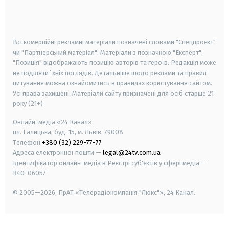
smart tv
samsung smart tv
Всі комерційні рекламні матеріали позначені словами "Спецпроєкт"
чи "Партнерський матеріал". Матеріали з позначкою "Експерт",
"Позиція" відображають позицію авторів та героїв. Редакція може
не поділяти їхніх поглядів. Детальніше щодо реклами та правил
цитування можна ознайомитись в правилах користування сайтом.
Усі права захищені.
Матеріали сайту призначені для осіб старше
21
року (21+)
Онлайн-медіа «24 Канал»
пл. Галицька, буд. 15, м. Львів, 79008
Телефон
+380 (32) 229-77-77
Адреса електронної пошти —
legal@24tv.com.ua
Ідентифікатор онлайн-медіа в Реєстрі суб'єктів у сфері медіа —
R40-06057
© 2005—2026,
ПрАТ «Телерадіокомпанія "Люкс"», 24 Канал.