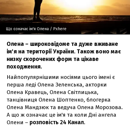
Що означає ім'я Олена
/ Pxhere
Олена – широковідоме та дуже вживане
ім'я на території України. Також воно має
низку скорочених форм та цікаве
походження.
Найпопулярнішими носіями цього імені є
перша леді Олена Зеленська, акторки
Олена Кравець, Олена Світлицька,
танцівниця Олена Шоптенко, блогерка
Олена Мандзюк та ведуча Олена Морозова.
А що ж означає це ім'я та коли Дні ангела
Олени –
розповість 24 Канал
.