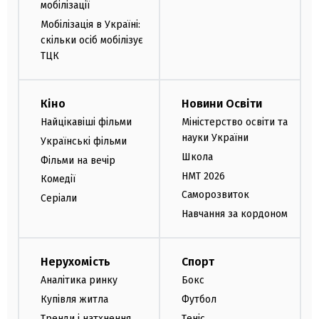
мобілізації
Мобілізація в Україні:
скільки осіб мобілізує
ТЦК
Кіно
Новини Освіти
Найцікавіші фільми
Міністерство освіти та
науки України
Українські фільми
Школа
Фільми на вечір
НМТ 2026
Комедії
Саморозвиток
Серіали
Навчання за кордоном
Нерухомість
Спорт
Аналітика ринку
Бокс
Купівля житла
Футбол
Тренди і натхнення
Теніс