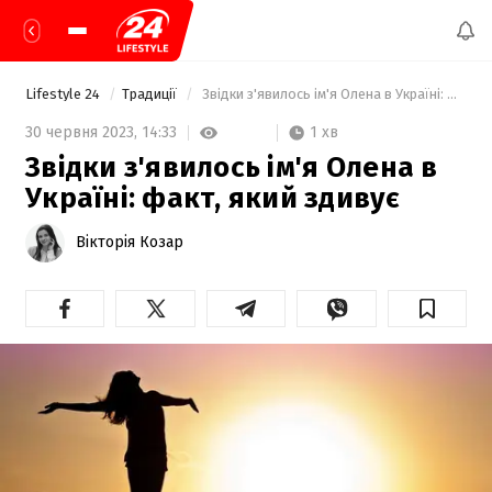
Lifestyle 24
Традиції
 Звідки з'явилось ім'я Олена в Україні: факт, який здивує 
1 хв
30 червня 2023,
14:33
Звідки з'явилось ім'я Олена в
Україні: факт, який здивує
Вікторія Козар