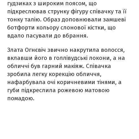
гудзиках з широким поясом, що
підкреслював струнку фігуру співачку та її
тонку талію. Образ доповнювали замшеві
ботфорти кольору слонової кістки, що
вдало пасували до вбрання.
Злата Огнєвіч звично накрутила волосся,
вклавши його в голлівудські локони, а на
обличчі був гарний макіяж. Співачка
зробила легку корекцію обличчя,
нафарбувала очі коричневими тінями, а
губи підкреслила рожевою матовою
помадою.