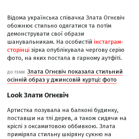
Відома українська співачка Злата Огнєвіч
обожнює стильно одягатися та потім
демонструвати свої образи
шанувальникам. На особистій
інстаграм-
сторінці
зірка опублікувала чергову серію
фото, на яких постала в гарному аутфіті.
Злата Огнєвіч показала стильний
ДО ТЕМИ
осінній образ у джинсовій куртці: фото
Look Злати Огнєвіч
Артистка позувала на балконі будинку,
поставши на тлі дерев, а також сидячи на
кріслі з оксамитовою оббивкою. Злата
приміряла стильну шкіряну сукню на