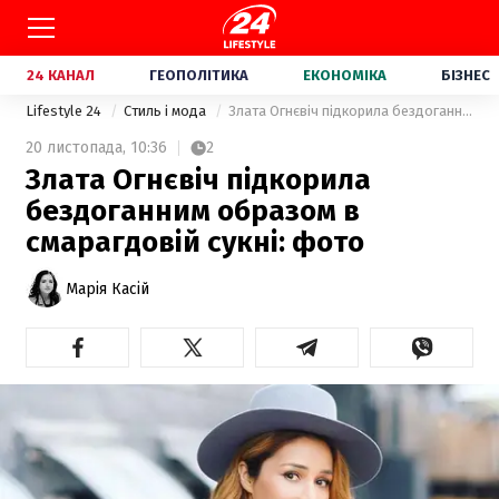
24 КАНАЛ
ГЕОПОЛІТИКА
ЕКОНОМІКА
БІЗНЕС
Lifestyle 24
Стиль і мода
Злата Огнєвіч підкорила бездоганним образом в смарагдовій сукні: фото
20 листопада,
10:36
2
Злата Огнєвіч підкорила
бездоганним образом в
смарагдовій сукні: фото
Марія Касій