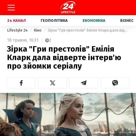
24 КАНАЛ
ГЕОПОЛІТИКА
ЕКОНОМІКА
БІЗНЕС
Lifestyle 24
Кіно
Зірка "Гри престолів" Емілія Кларк дала відверте інтерв'ю про зйомки серіалу
18 травня,
16:31
2
Зірка "Гри престолів" Емілія
Кларк дала відверте інтерв'ю
про зйомки серіалу