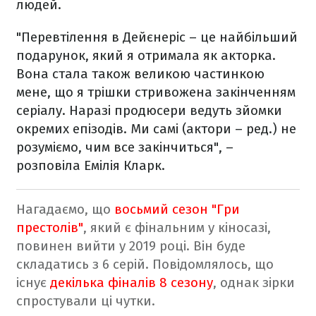
людей.
"Перевтілення в Дейєнеріс – це найбільший
подарунок, який я отримала як акторка.
Вона стала також великою частинкою
мене, що я трішки стривожена закінченням
серіалу. Наразі продюсери ведуть зйомки
окремих епізодів. Ми самі (актори – ред.) не
розуміємо, чим все закінчиться", –
розповіла Емілія Кларк.
Нагадаємо, що
восьмий сезон "Гри
престолів"
, який є фінальним у кіносазі,
повинен вийти у 2019 році. Він буде
складатись з 6 серій. Повідомлялось, що
існує
декілька фіналів 8 сезону
, однак зірки
спростували ці чутки.