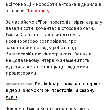
Всі тонкощі кінороботи акторка відкрила в
інтерв'ю
The Variety
.
За час зйомок "Гри престолів" зірки серіалу
давали сотні коментарів стосовно саги.
Емілія Кларк не стала винятком та
неодноразово розповідала про
захопливий досвід у роботі над
багатосерійною кінострічкою. Однак в
нещодавньому інтерв'ю знаменитість
відкрила деталі співпраці з відомими
продюсерами.
Емілія Кларк показала перше
ЧИТАЙТЕ ТАКОЖ:
відео зі зйомок "Гри престолів" 8 сезону:
відео
Зокрема, Емілія Кларк зізналась, що в