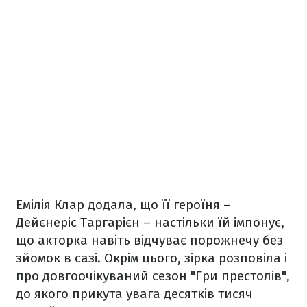
Емілія Клар додала, що її героїня –
Дейєнеріс Таргарієн – настільки їй імпонує,
що акторка навіть відчуває порожнечу без
зйомок в сазі. Окрім цього, зірка розповіла і
про довгоочікуваний сезон "Гри престолів",
до якого прикута увага десятків тисяч