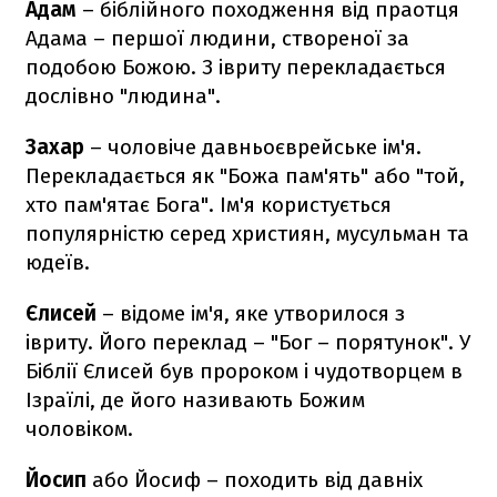
Адам
– біблійного походження від праотця
Адама – першої людини, створеної за
подобою Божою. З івриту перекладається
дослівно "людина".
Захар
– чоловіче давньоєврейське ім'я.
Перекладається як "Божа пам'ять" або "той,
хто пам'ятає Бога". Ім'я користується
популярністю серед християн, мусульман та
юдеїв.
Єлисей
– відоме ім'я, яке утворилося з
івриту. Його переклад – "Бог – порятунок". У
Біблії Єлисей був пророком і чудотворцем в
Ізраїлі, де його називають Божим
чоловіком.
Йосип
або Йосиф – походить від давніх