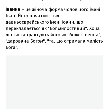
Іванна
– це жіноча форма чоловічого імені
Іван. Його початки – від
давньоєврейського імені Іоанн, що
перекладається як "Бог милостивий". Хоча
лінгвісти трактують його як "божественна",
"дарована Богом", "та, що отримала милість
Бога".