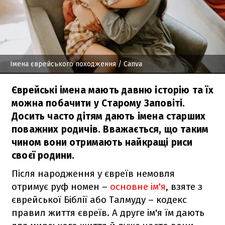
Імена єврейського походження
/ Canva
Єврейські імена мають давню історію та їх
можна побачити у Старому Заповіті.
Досить часто дітям дають імена старших
поважних родичів. Вважається, що таким
чином вони отримають найкращі риси
своєї родини.
Після народження у євреїв немовля
отримує руф номен –
основне ім'я
, взяте з
єврейської Біблії або Талмуду – кодекс
правил життя євреїв. А друге ім'я їм дають