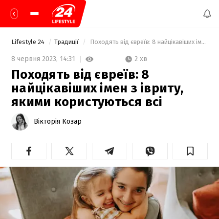
Lifestyle 24
Традиції
 Походять від євреїв: 8 найцікавіших імен з івриту, якими користуються всі 
2 хв
8 червня 2023,
14:31
Походять від євреїв: 8
найцікавіших імен з івриту,
якими користуються всі
Вікторія Козар