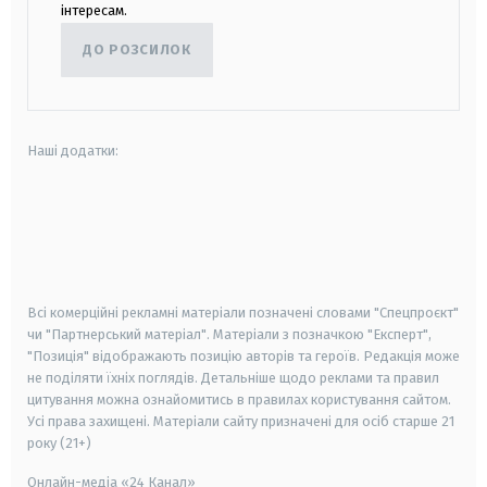
інтересам.
ДО РОЗСИЛОК
Наші додатки:
android
apple
smart tv
samsung smart tv
Всі комерційні рекламні матеріали позначені словами "Спецпроєкт"
чи "Партнерський матеріал". Матеріали з позначкою "Експерт",
"Позиція" відображають позицію авторів та героїв. Редакція може
не поділяти їхніх поглядів. Детальніше щодо реклами та правил
цитування можна ознайомитись в правилах користування сайтом.
Усі права захищені.
Матеріали сайту призначені для осіб старше
21
року (21+)
Онлайн-медіа «24 Канал»