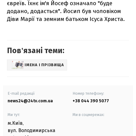
євреїв. Їхнє ім'я Йосеф означало "буде
додано, додасться". Йосип був чоловіком
Діви Марії та земним батьком Ісуса Христа.
Повʼязані теми:
ІМЕНА І ПРІЗВИЩА
E-mail редакції
Номер телефону:
news24@24tv.com.ua
+38 044 390 5077
Ми тут:
Ми в соцмережах:
м.Київ
,
вул. Володимирська