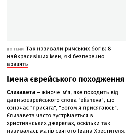
Так називали римських богів: 8
ДО ТЕМИ
найкрасивіших імен, які безперечно
вразять
Імена єврейського походження
Єлизавета
– жіноче ім'я, яке походить від
давньоєврейського слова "elisheva", що
означає "присяга", "Богом я присягаюсь".
Єлизавета часто зустрічається в
християнських джерелах, оскільки так
називалась матір святого Івана Хрестителя.