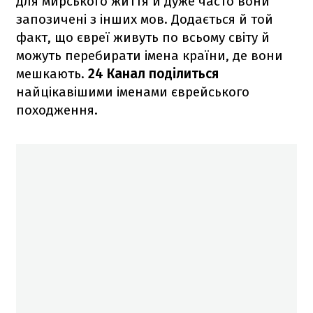
для мирського життя й дуже часто вони
запозичені з інших мов. Додається й той
факт, що євреї живуть по всьому світу й
можуть перебирати імена країни, де вони
мешкають.
24 Канал поділиться
найцікавішими іменами єврейського
походження.