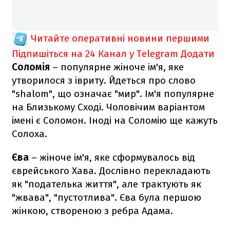
Читайте оперативні новини першими
Підпишіться на 24 Канал у Telegram
Додати
Соломія
– популярне жіноче ім'я, яке
утворилося з івриту. Йдеться про слово
"shalom", що означає "мир". Ім'я популярне
на Близькому Сході. Чоловічим варіантом
імені є Соломон. Іноді на Соломію ще кажуть
Солоха.
Єва
– жіноче ім'я, яке сформувалось від
єврейського Хава. Дослівно перекладають
як "подателька життя", але трактують як
"жвава", "пустотлива". Єва була першою
жінкою, створеною з ребра Адама.