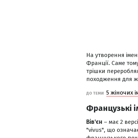
На утворення імен
Франції. Саме том
трішки переробля
походження для жін
5 жіночих 
ДО ТЕМИ
Французькі і
Вів'єн
– має 2 верс
"vivus", що означа
французького похо