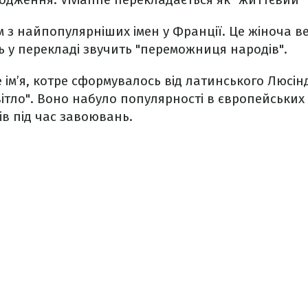
м з найпопулярніших імен у Франції. Це жіноча ве
ль у перекладі звучить "переможниця народів".
 ім’я, котре сформувалось від латинського Люсінд
вітло". Воно набуло популярності в європейських 
в під час завоювань.