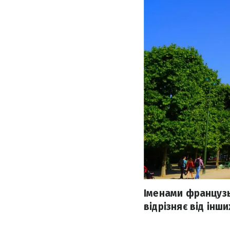
Іменами французь
відрізняє від інш