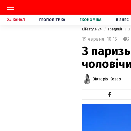
24 КАНАЛ
ГЕОПОЛІТИКА
ЕКОНОМІКА
БІЗНЕС
Lifestyle 24
Традиції
З
19 червня,
10:15
2
З паризь
чоловічи
Вікторія Козар