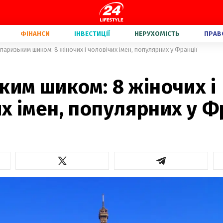
ФІНАНСИ
ІНВЕСТИЦІЇ
НЕРУХОМІСТЬ
ПРАВ
 паризьким шиком: 8 жіночих і чоловічих імен, популярних у Франції
ким шиком: 8 жіночих і
х імен, популярних у Ф