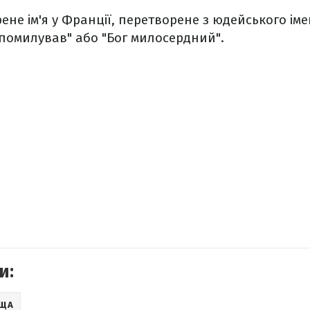
ене ім'я у Франції, перетворене з юдейського ім
помилував" або "Бог милосердний".
и:
ИЩА