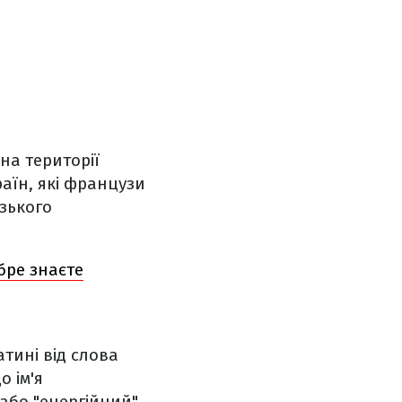
на території
раїн, які французи
зького
бре знаєте
атині від слова
о ім'я
або "енергійний".