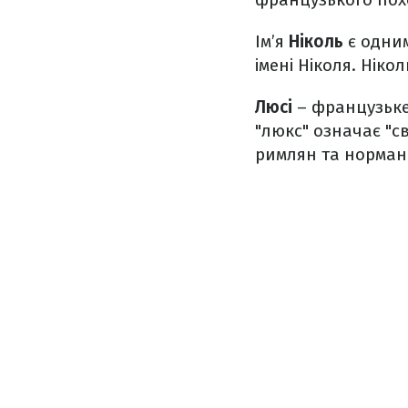
Ім’я
Ніколь
є одни
імені Ніколя. Ніко
Люсі
– французьке
"люкс" означає "с
римлян та нормані