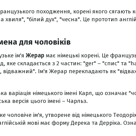
 французького походження, корені якого сягають 
ла хвиля", "білий дух", "чесна". Це прототип англі
мена для чоловіків
зьке ім'я
Жерар
має німецькі корені. Це французь
, яке складається з 2 частин: "ger" – "спис" та "ha
, відважний". Ім'я Жерар перекладають як "відв
а варіація німецького імені Карл, що означає "чо
ька версія цього імені – Чарльз.
е чоловіче ім'я, утворене від німецького Теодорі
 англійській мові має форму Дерека та Дерріка. Оз