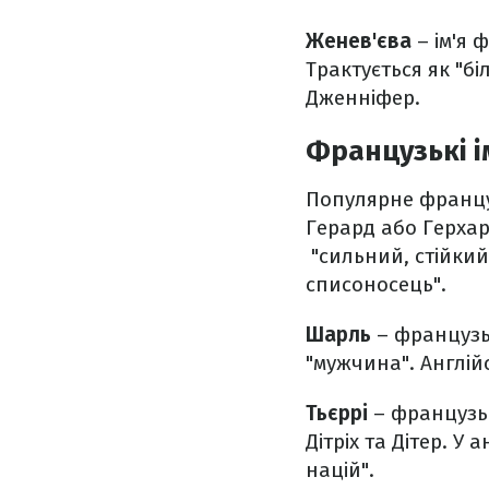
Женев'єва
– ім'я
Трактується як "бі
Дженніфер.
Французькі і
Популярне францу
Герард або Герхард
"сильний, стійкий
списоносець".
Шарль
– французьк
"мужчина". Англійс
Тьєррі
– французьк
Дітріх та Дітер. У
націй".