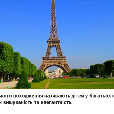
кого походження називають дітей у багатьох кр
их вишуканість та елегантність.