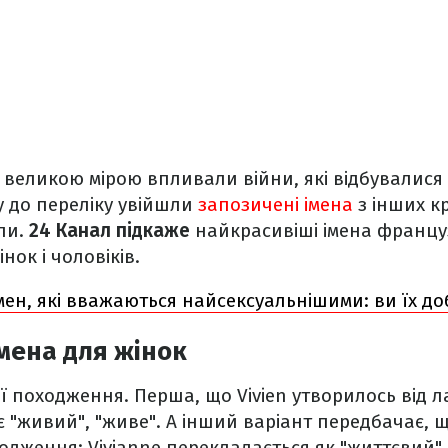
 великою мірою впливали війни, які відбувалися 
у до переліку увійшли
запозичені імена
з інших к
ли.
24 Канал підкаже
найкрасивіші імена францу
ок і чоловіків.
імен, які вважаються найсексуальнішими: ви їх до
мена для жінок
ії походження. Перша, що Vivien утворилось від л
є "живий", "живе". А інший варіант передбачає, щ
дження: Vivianne перекладається як "життєвий" 