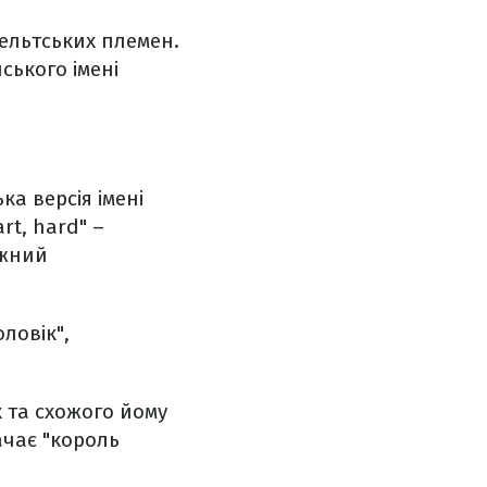
кельтських племен.
йського імені
ка версія імені
rt, hard" –
ажний
ловік",
х та схожого йому
начає "король