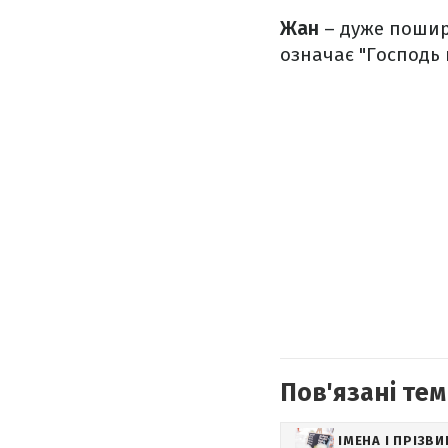
Жан
– дуже пошир
означає "Господь 
Пов'язані тем
ІМЕНА І ПРІЗВ