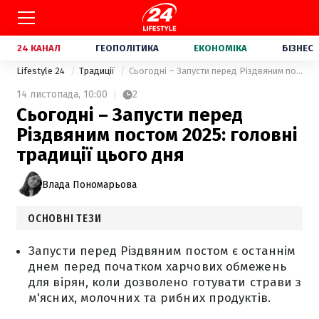
24 КАНАЛ
ГЕОПОЛІТИКА
ЕКОНОМІКА
БІЗНЕС
Lifestyle 24
Традиції
Сьогодні – Запусти перед Різдвяним постом 2025: головні традиції цього дня
14 листопада,
10:00
2
Сьогодні – Запусти перед
Різдвяним постом 2025: головні
традиції цього дня
Влада Пономарьова
ОСНОВНІ ТЕЗИ
Запусти перед Різдвяним постом є останнім
днем перед початком харчових обмежень
для вірян, коли дозволено готувати страви з
м'ясних, молочних та рибних продуктів.