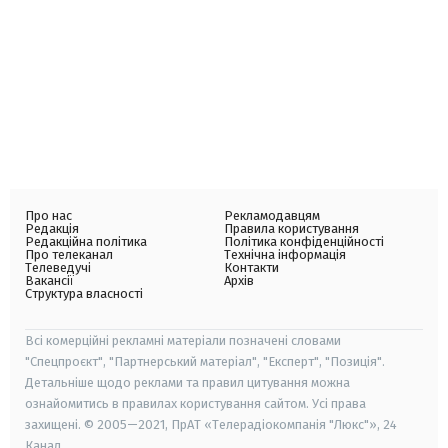
Про нас
Рекламодавцям
Редакція
Правила користування
Редакційна політика
Політика конфіденційності
Про телеканал
Технічна інформація
Телеведучі
Контакти
Вакансії
Архів
Структура власності
Всі комерційні рекламні матеріали позначені словами
"Спецпроєкт", "Партнерський матеріал", "Експерт", "Позиція".
Детальніше щодо реклами та правил цитування можна
ознайомитись в правилах користування сайтом. Усі права
захищені. © 2005—2021, ПрАТ «Телерадіокомпанія "Люкс"», 24
Канал.