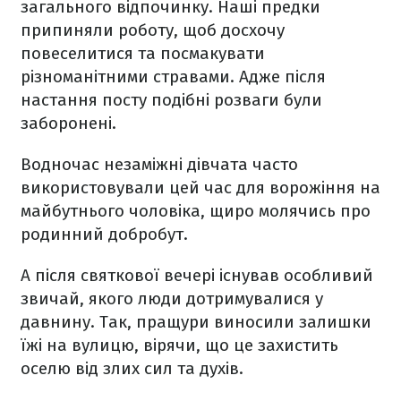
загального відпочинку. Наші предки
припиняли роботу, щоб досхочу
повеселитися та посмакувати
різноманітними стравами. Адже після
настання посту подібні розваги були
заборонені.
Водночас незаміжні дівчата часто
використовували цей час для ворожіння на
майбутнього чоловіка, щиро молячись про
родинний добробут.
А після святкової вечері існував особливий
звичай, якого люди дотримувалися у
давнину. Так, пращури виносили залишки
їжі на вулицю, вірячи, що це захистить
оселю від злих сил та духів.