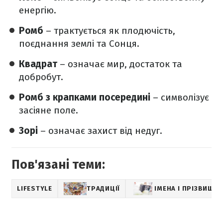
енергію.
Ромб
– трактується як плодючість,
поєднання землі та Сонця.
Квадрат
– означає мир, достаток та
добробут.
Ромб з крапками посередині
– символізує
засіяне поле.
Зорі
– означає захист від недуг.
Пов'язані теми:
LIFESTYLE
ТРАДИЦІЇ
ІМЕНА І ПРІЗВИЩА