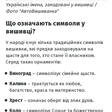
Українські імена, закодовані у вишивці /
Фото "АвтоВишиванка"
Що означають символи у
вишивці?
У народі існує кілька традиційних символів
вишивки, які предки закодовували на
щастя для того, хто стане її власником.
Серед таких орнаментів:
Виноград
– символізує сімейне щастя.
Калина
– трактується як любов,
багатство, краса та материнство.
Хрест
– означає оберіг від злих духів.
Коло
– символізує Сонце та божественну