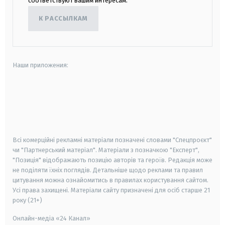
соответствуют вашим интересам.
К РАССЫЛКАМ
Наши приложения:
android
apple
smart tv
samsung smart tv
Всі комерційні рекламні матеріали позначені словами "Спецпроєкт"
чи "Партнерський матеріал". Матеріали з позначкою "Експерт",
"Позиція" відображають позицію авторів та героїв. Редакція може
не поділяти їхніх поглядів. Детальніше щодо реклами та правил
цитування можна ознайомитись в правилах користування сайтом.
Усі права захищені.
Матеріали сайту призначені для осіб старше
21
року (21+)
Онлайн-медіа «24 Канал»