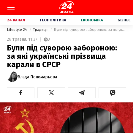
24 КАНАЛ
ГЕОПОЛІТИКА
ЕКОНОМІКА
БІЗНЕС
Lifestyle 24
Традиції
Були під суворою забороною: за які українські прізвища карали в СРСР
26 травня,
11:37
3
Були під суворою забороною:
за які українські прізвища
карали в СРСР
Влада Пономарьова