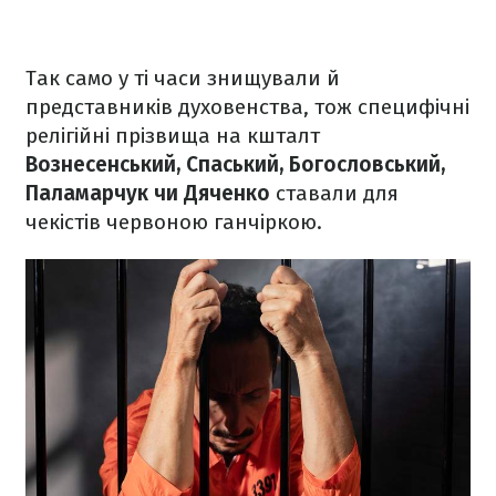
Так само у ті часи знищували й
представників духовенства, тож специфічні
релігійні прізвища на кшталт
Вознесенський, Спаський, Богословський,
Паламарчук чи Дяченко
ставали для
чекістів червоною ганчіркою.