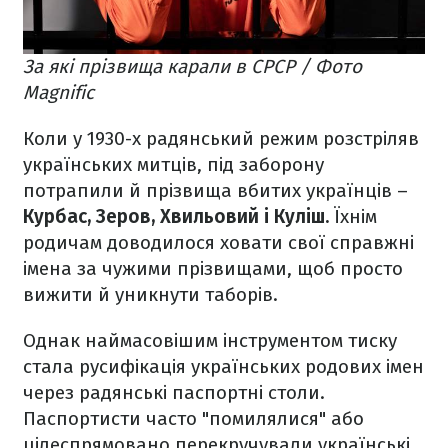
За які прізвища карали в СРСР / Фото
Magnific
Коли у 1930-х радянський режим розстріляв
українських митців, під заборону
потрапили й прізвища вбитих українців –
Курбас, Зеров, Хвильовий і Куліш.
Їхнім
родичам доводилося ховати свої справжні
імена за чужими прізвищами, щоб просто
вижити й уникнути таборів.
Однак наймасовішим інструментом тиску
стала русифікація українських родових імен
через радянські паспортні столи.
Паспортисти часто "помилялися" або
цілеспрямовано перекручували українські