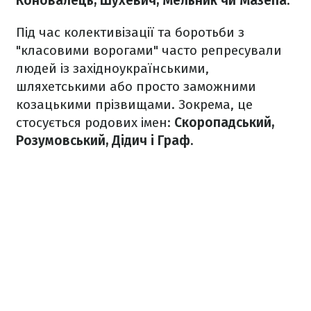
Коновалець, Шухевич, Мельник чи Мазепа.
Під час колективізації та боротьби з
"класовими ворогами" часто репресували
людей із західноукраїнськими,
шляхетськими або просто заможними
козацькими прізвищами. Зокрема, це
стосується родових імен:
Скоропадський,
Розумовський, Дідич і Граф.