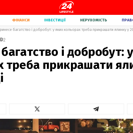
ФІНАНСИ
ІНВЕСТИЦІЇ
НЕРУХОМІСТЬ
ПРАВ
ринесе багатство і добробут: у яких кольорах треба прикрашати ялинку у 2
2
багатство і добробут: 
х треба прикрашати ял
і