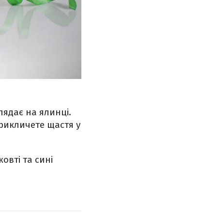
лядає на ялинці.
прикличете щастя у
жовті та сині