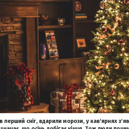
 перший сніг, вдарили морози, у кав'ярнях з'я
означає, що осінь добігає кінця. Тож люди поч