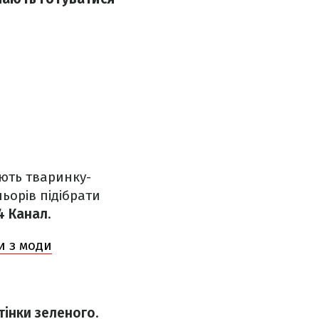
ють тваринку-
льорів підібрати
4 Канал
.
и з моди
дтінки зеленого
.