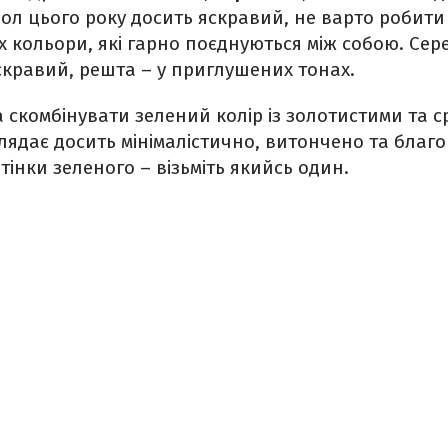
ол цього року досить яскравий, не варто робити 
них кольори, які гарно поєднуються між собою. Се
скравий, решта – у приглушених тонах.
скомбінувати зелений колір із золотистими та с
глядає досить мінімалістично, витончено та благ
дтінки зеленого – візьміть якийсь один.