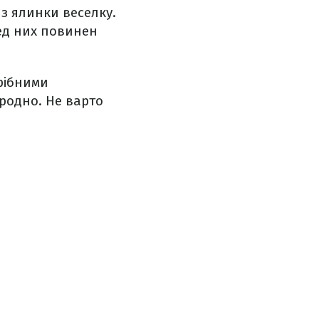
з ялинки веселку.
ред них повинен
рібними
ородно. Не варто