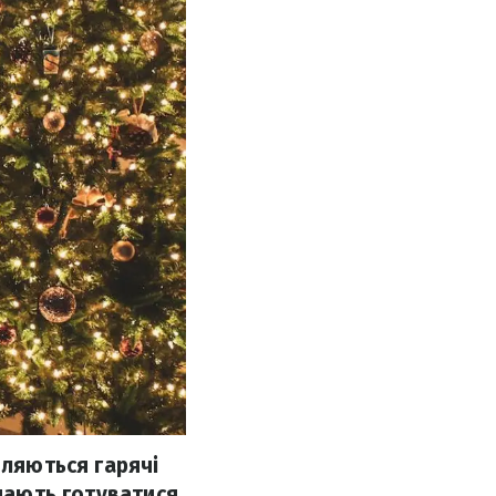
вляються гарячі
инають готуватися