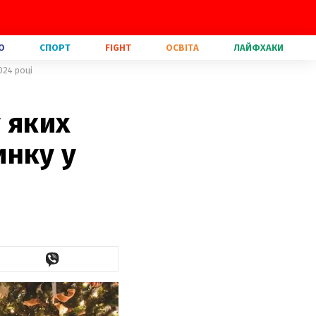
О
СПОРТ
FIGHT
ОСВІТА
ЛАЙФХАКИ
024 році
у яких
инку у