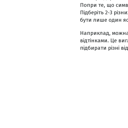
Попри те, що симв
Підберіть 2-3 різ
бути лише один я
Наприклад, можна 
відтінками. Це ви
підбирати різні ві