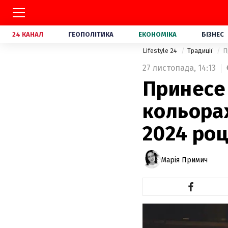
24 КАНАЛ
ГЕОПОЛІТИКА
ЕКОНОМІКА
БІЗНЕС
Lifestyle 24
Традиції
П
27 листопада,
14:13
Принесе 
кольора
2024 роц
Марія Примич