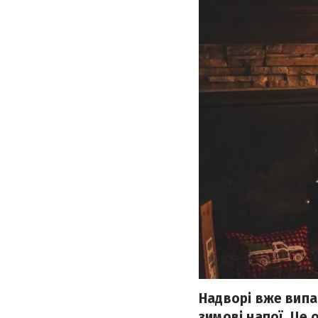
Надворі вже випав
зимові напої. Це 