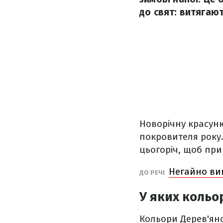
до свят: витягают
Новорічну красун
покровителя року.
цьогоріч, щоб при
Негайно вик
ДО РЕЧІ
У яких кольо
Кольори Дерев'ян