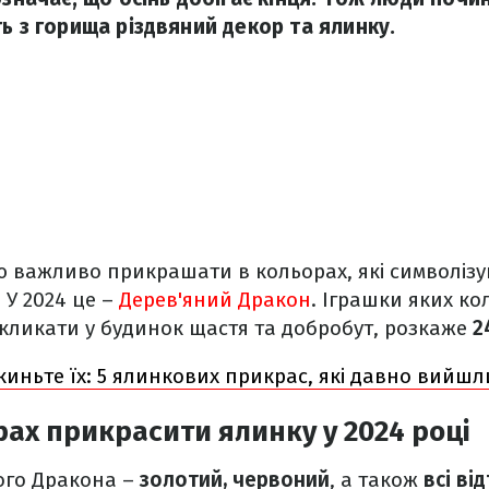
ь з горища різдвяний декор та ялинку.
ю важливо прикрашати в кольорах, які символізу
 У 2024 це –
Дерев'яний Дракон
. Іграшки яких ко
кликати у будинок щастя та добробут, розкаже
2
иньте їх: 5 ялинкових прикрас, які давно вийшл
рах прикрасити ялинку у 2024 році
ого Дракона –
золотий, червоний
, а також
всі ві