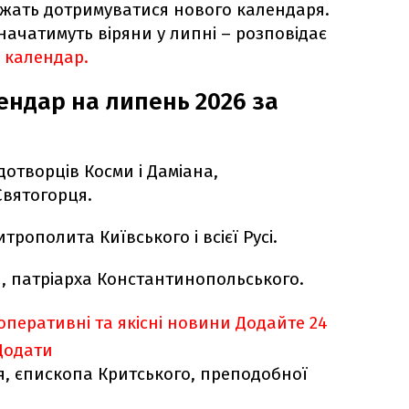
вжать дотримуватися нового календаря.
значатимуть віряни у липні – розповідає
 календар.
ндар на липень 2026 за
удотворців Косми і Даміана,
вятогорця.
трополита Київського і всієї Русі.
я, патріарха Константинопольського.
оперативні та якісні новини
Додайте 24
Додати
я, єпископа Критського, преподобної