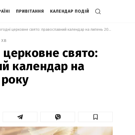
АЇНІ
ПРИВІТАННЯ
КАЛЕНДАР ПОДІЙ
 Яке сьогодні церковне свято: православний календар на липень 2026 року 
 хв
і церковне свято:
й календар на
 року