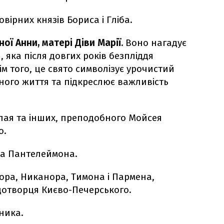
вірних князів Бориса і Гліба.
ої Анни, матері Діви Марії.
Воно нагадує
 яка після довгих років безпліддя
м того, це свято символізує урочистий
чного життя та підкреслює важливість
лая та інших, преподобного Мойсея
о.
а Пантелеймона.
ора, Никанора, Тимона і Пармена,
дотворця Києво-Печерського.
ника.