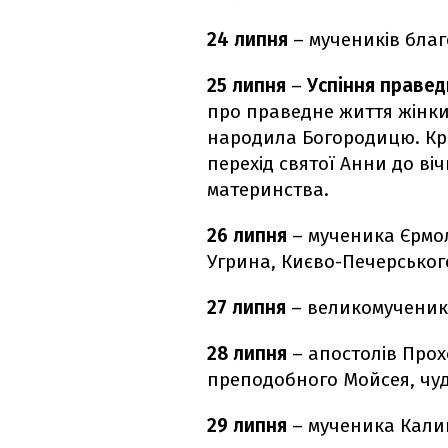
24 липня
– мучеників благо
25 липня
–
Успіння праведн
про праведне життя жінки,
народила Богородицю. Крі
перехід святої Анни до ві
материнства.
26 липня
– мученика Єрмо
Угрина, Києво-Печерськог
27 липня
– великомученик
28 липня
– апостолів Прох
преподобного Мойсея, чу
29 липня
– мученика Кали