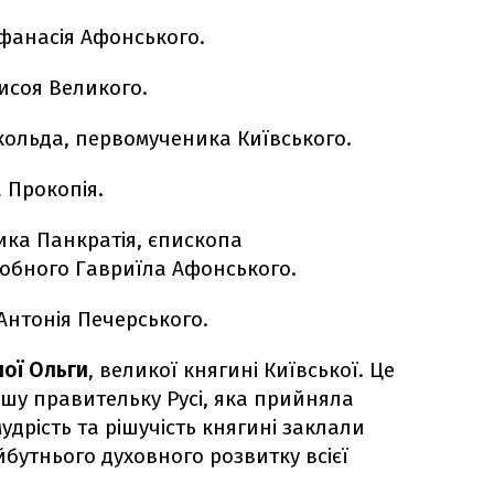
фанасія Афонського.
исоя Великого.
кольда, первомученика Київського.
 Прокопія.
ка Панкратія, єпископа
обного Гавриїла Афонського.
нтонія Печерського.
ої Ольги
, великої княгині Київської. Це
ршу правительку Русі, яка прийняла
дрість та рішучість княгині заклали
бутнього духовного розвитку всієї