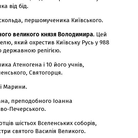
а від бід.
скольда, першомученика Київського.
ного великого князя Володимира
. Цей
лю, який охрестив Київську Русь у 988
о державною релігією.
ка Атеногена і 10 його учнів,
енського, Святогорця.
і Марини.
ана, преподобного Іоанна
во-Печерського.
отців шістьох Вселенських соборів,
три святого Василія Великого.