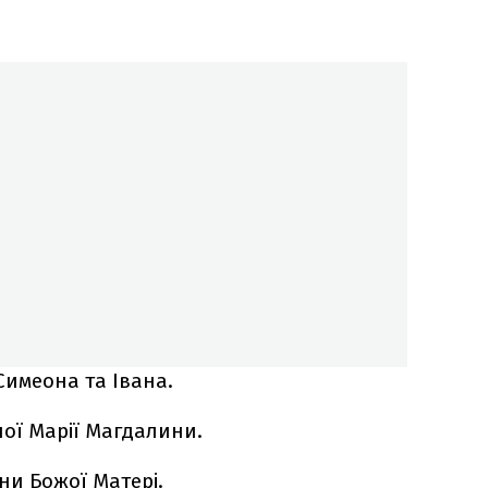
имеона та Івана.
ої Марії Магдалини.
ни Божої Матері.