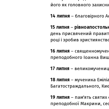
його як головного захисник
14 липня
– благовірного А
15 липня
–
рівноапостоль
день присвячений правите
році і зробив християнств
16 липня
– священномучени
преподобного Іоанна Виш
17 липня
– великомучениц
18 липня
– мученика Емілі
Багатостраждального, Киє
19 липня
– пам'ять святих 
преподобної Макрини, сес