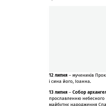
12 липня
– мучеників Прокл
і сина його, Іоанна.
13 липня
–
Собор архангел
прославленню небесного в
майбутнє народження Спа