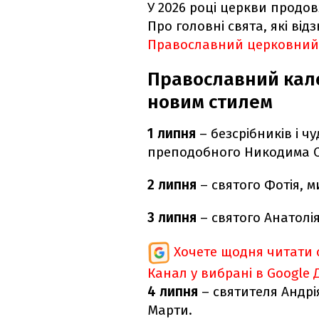
У 2026 році церкви продо
Про головні свята, які від
Православний церковний
Православний кале
новим стилем
1 липня
– безсрібників і ч
преподобного Никодима С
2 липня
– святого Фотія, ми
3 липня
– святого Анатолі
Хочете щодня читати 
Канал у вибрані в Google
4 липня
– святителя Андрі
Марти.