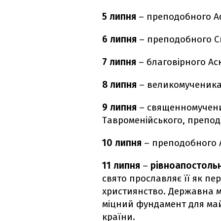
5 липня
– преподобного А
6 липня
– преподобного С
7 липня
– благовірного Ас
8 липня
– великомученика
9 липня
– священномучени
Тавроменійського, препод
10 липня
– преподобного А
11 липня
–
рівноапостольн
свято прославляє її як пе
християнство. Державна му
міцний фундамент для май
країни.