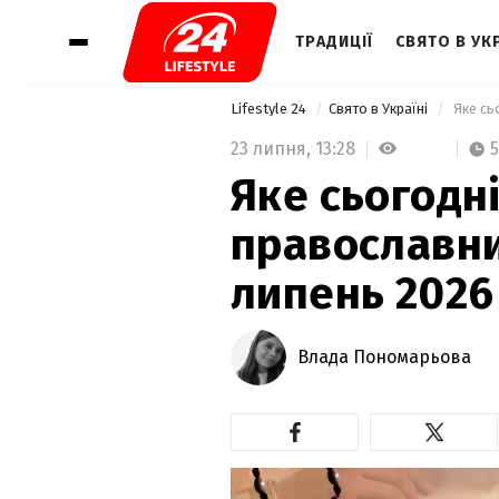
ТРАДИЦІЇ
СВЯТО В УКР
Lifestyle 24
Свято в Україні
23 липня,
13:28
5
Яке сьогодн
православни
липень 2026
Влада Пономарьова