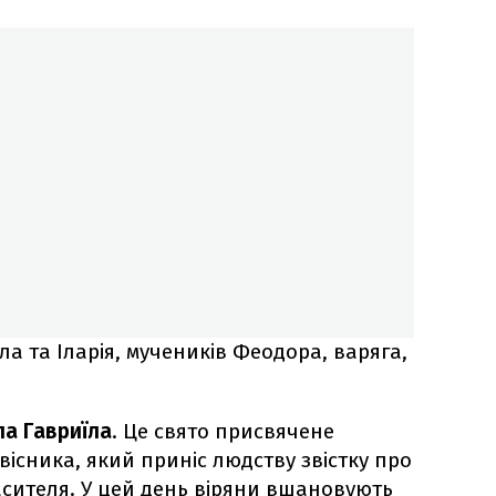
а та Іларія, мучеників Феодора, варяга,
а Гавриїла
. Це свято присвячене
існика, який приніс людству звістку про
сителя. У цей день віряни вшановують