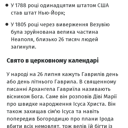
У 1788 році одинадцятим штатом США
став штат Нью-Йорк;
У 1805 році через виверження Везувію
була зруйнована велика частина
Неаполя, близько 26 тисяч людей
загинули.
Свято в церковному календарі
У народі на 26 липня кажуть Гаврилів день
або день літнього Гаврила. В священному
писанні Архангела Гавриїла називають
вісником Бога. Саме він розповів Діві Марії
про швидке народження Ісуса Христа. Він
також захищав сім'ю Ісуса та навіть
попередив Богородицю про плани Ірода
вбити всіх немовлят, тож велів їй бігти із