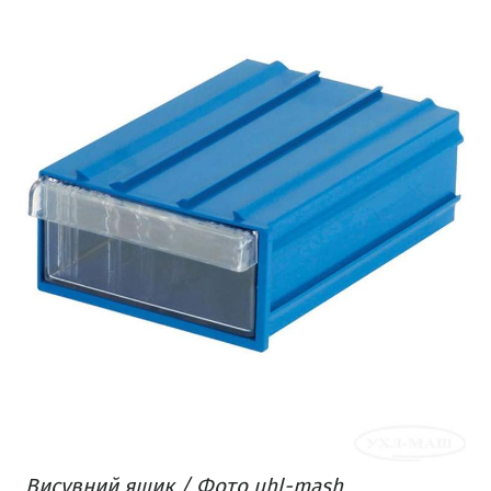
Висувний ящик / Фото uhl-mash