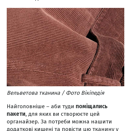
Вельветова тканина / Фото Вікіпедія
Найголовніше – аби туди
поміщались
пакети
, для яких ви створюєте цей
органайзер. За потреби можна нашити
додаткові кишені та повісти цю тканину у