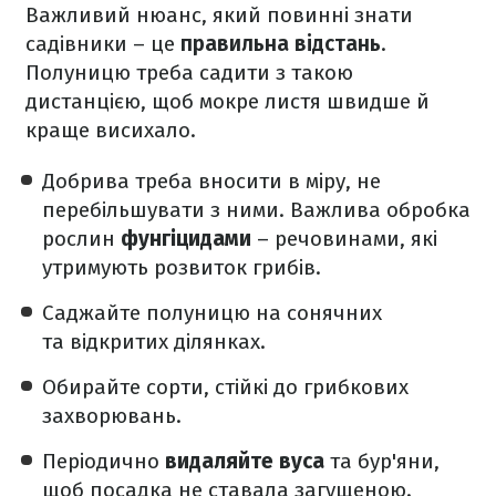
Важливий нюанс, який повинні знати
садівники – це
правильна відстань
.
Полуницю треба садити з такою
дистанцією, щоб мокре листя швидше й
краще висихало.
Добрива треба вносити в міру, не
перебільшувати з ними. Важлива обробка
рослин
фунгіцидами
– речовинами, які
утримують розвиток грибів.
Саджайте полуницю на сонячних
та відкритих ділянках.
Обирайте сорти, стійкі до грибкових
захворювань.
Періодично
видаляйте вуса
та бур'яни,
щоб посадка не ставала загущеною.