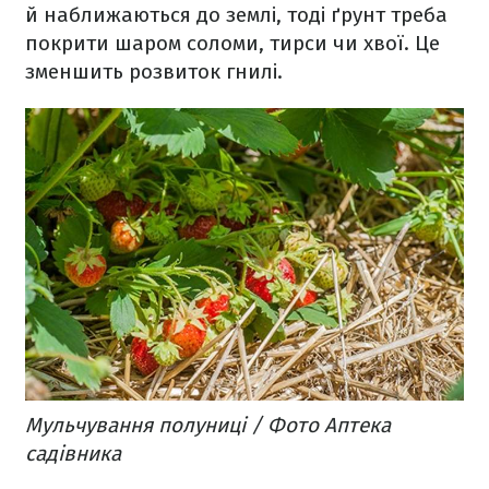
й наближаються до землі, тоді ґрунт треба
покрити шаром соломи, тирси чи хвої. Це
зменшить розвиток гнилі.
Мульчування полуниці / Фото Аптека
садівника