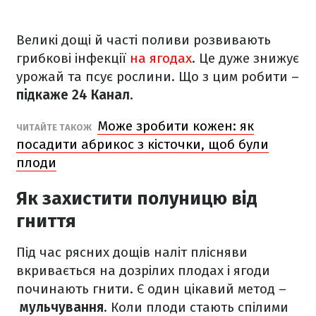
Великі дощі й часті поливи розвивають
грибкові інфекції
на ягодах
. Це дуже знижує
урожай та псує рослини. Що з цим робити –
підкаже 24 Канал
.
Може зробити кожен: як
ЧИТАЙТЕ ТАКОЖ
посадити абрикос з кісточки, щоб були
плоди
Як захистити полуницю від
гниття
Під час рясних дощів наліт плісняви
вкривається на дозрілих плодах і ягоди
починають гнити. Є один цікавий метод –
мульчування
. Коли плоди стають спілими