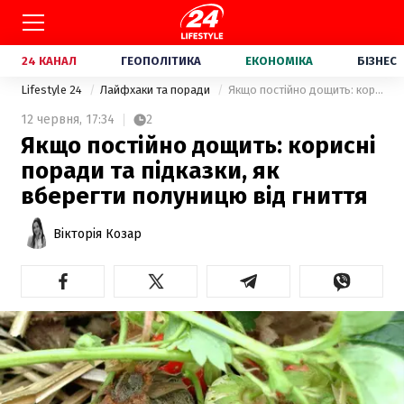
24 КАНАЛ
ГЕОПОЛІТИКА
ЕКОНОМІКА
БІЗНЕС
Lifestyle 24
Лайфхаки та поради
Якщо постійно дощить: корисні поради та підказки, як вберегти полуницю від гниття
12 червня,
17:34
2
Якщо постійно дощить: корисні
поради та підказки, як
вберегти полуницю від гниття
Вікторія Козар