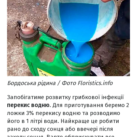
Бордоська рідина / Фото Floristics.info
Запобігатиме розвитку грибкової інфекції
перекис водню
. Для приготування беремо 2
ложки 3% перекису водню та розводимо
його в 1 літрі води. Найкраще це робити
рано до сходу сонця або ввечері після
заходу сонця. Варто обприскувати все