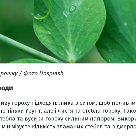
орошку / Фото Unsplash
води
ву гороху підходять лійка з ситом, щоб полив ім
 тільки ґрунт, але і листя та стебла гороху. Так
стебла та вусики гороху сильним напором. Вико
мінімізуєте кількість зламаних стебел та відмерл