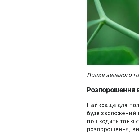
Полив зеленого г
Розпорошення 
Найкраще для поли
буде зволожений не
пошкодить тонкі 
розпорошення, ви 