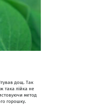
ітував дощ. Так
ож така лійка не
ристовуючи метод
ого горошку.