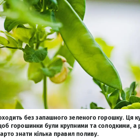
оходить без запашного зеленого горошку. Ця к
щоб горошинки були крупними та солодкими, а 
варто знати кілька правил поливу.