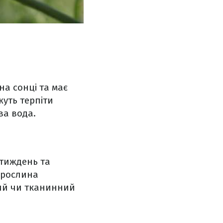
на сонці та має
жуть терпіти
ва вода.
 тиждень та
 рослина
вий чи тканинний