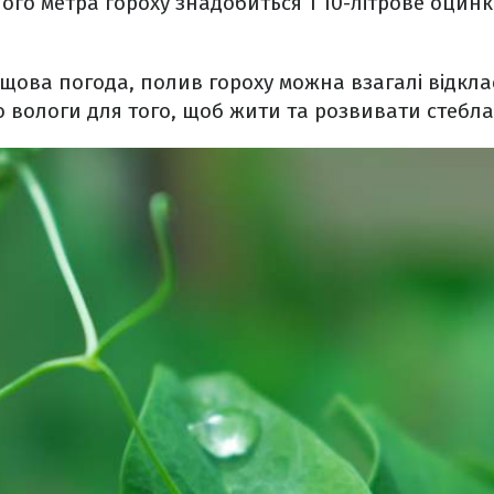
ого метра гороху знадобиться 1 10-літрове оцинк
щова погода, полив гороху можна взагалі відкла
 вологи для того, щоб жити та розвивати стебл