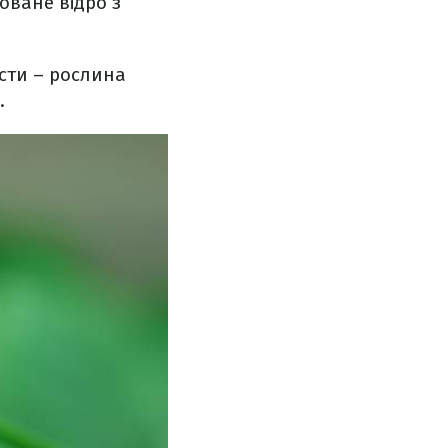
оване відро з
сти – рослина
а.