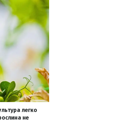
ультура легко
рослина не