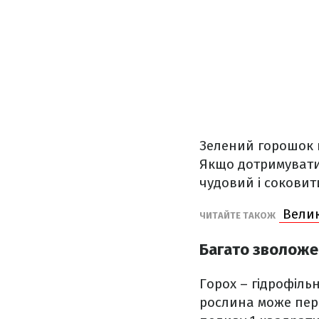
Зелений горошок 
Якщо дотримуватис
чудовий і сокови
Велик
ЧИТАЙТЕ ТАКОЖ
Багато зволож
Горох – гідрофіль
рослина може пер