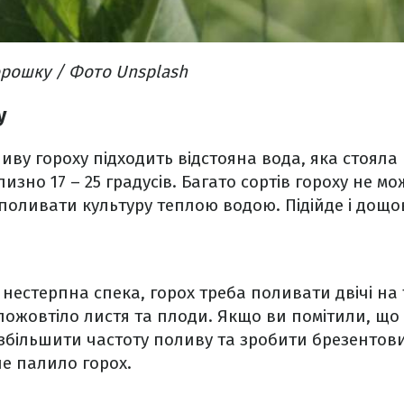
орошку / Фото Unsplash
ду
ву гороху підходить відстояна вода, яка стояла 
зно 17 – 25 градусів. Багато сортів гороху не мо
поливати культуру теплою водою. Підійде і дощо
 нестерпна спека, горох треба поливати двічі на
 пожовтіло листя та плоди. Якщо ви помітили, що
 збільшити частоту поливу та зробити брезенто
не палило горох.