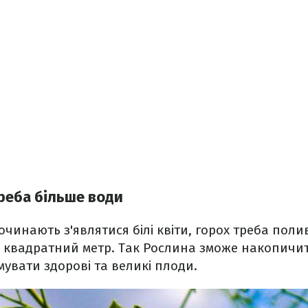
треба більше води
очинають з'являтися білі квіти, горох треба поли
1 квадратний метр. Так Рослина зможе накопичи
увати здорові та великі плоди.