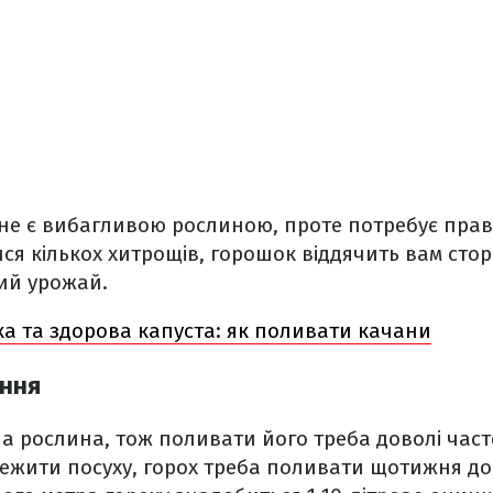
не є вибагливою рослиною, проте потребує прав
я кількох хитрощів, горошок віддячить вам сто
тий урожай.
а та здорова капуста: як поливати качани
ення
на рослина, тож поливати його треба доволі част
ежити посуху, горох треба поливати щотижня дов