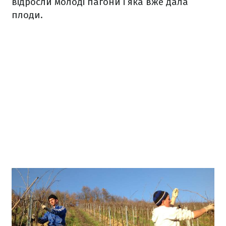
відросли молоді пагони і яка вже дала
плоди.