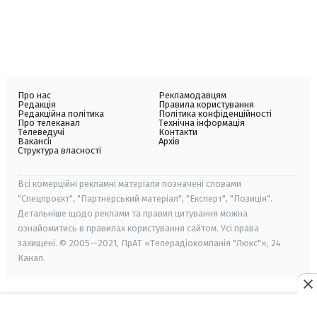
Про нас
Рекламодавцям
Редакція
Правила користування
Редакційна політика
Політика конфіденційності
Про телеканал
Технічна інформація
Телеведучі
Контакти
Вакансії
Архів
Структура власності
Всі комерційні рекламні матеріали позначені словами
"Спецпроєкт", "Партнерський матеріал", "Експерт", "Позиція".
Детальніше щодо реклами та правил цитування можна
ознайомитись в правилах користування сайтом. Усі права
захищені. © 2005—2021, ПрАТ «Телерадіокомпанія "Люкс"», 24
Канал.