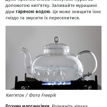
допомогою кип'ятку. Заливайте мурашині
діри
гарячою водою
. Це може знищити їхнє
гніздо та змусити їх переселитися.
Кип'яток / Фото Freepik
Розчин марганцівки
. Розчиніть кілька