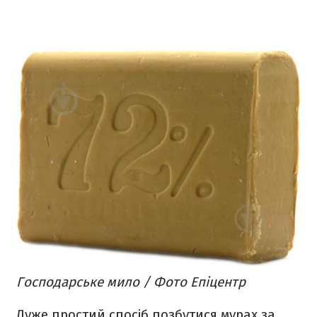
Господарське мило / Фото Епіцентр
Дуже простий спосіб позбутися мурах за