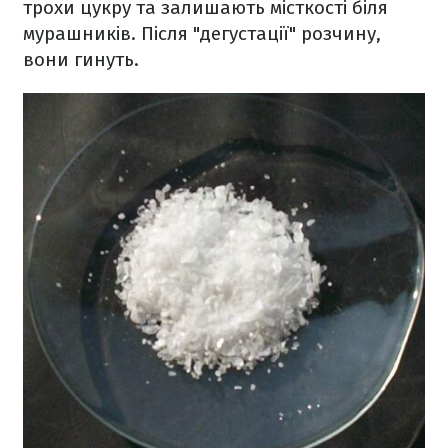
трохи цукру та залишають місткості біля
мурашників. Після "дегустації" розчину,
вони гинуть.