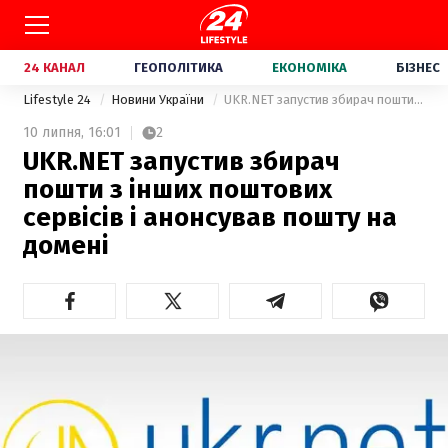
24 КАНАЛ
ГЕОПОЛІТИКА
ЕКОНОМІКА
БІЗНЕС
Lifestyle 24
Новини України
UKR.NET запустив збирач пошти з інших поштових сервісів і анонсував пошту на домені
10 липня,
16:01
2
UKR.NET запустив збирач
пошти з інших поштових
сервісів і анонсував пошту на
домені