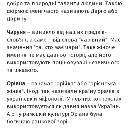
добро та природні таланти людини. Такою
формою імені часто називають Дарію або
Дарину.
Чаруня
– виникло від наших предків-
слов'ян, а саме – від слова "чарівний". Має
значення "та, хто має чари". Таке жіноче
ймення не має давньої історії, але його
використовують поціновувачі незвичного
та цікавого.
Оріана
– означає "орійка" або "оріянська
жінка". Іноді так називали країну орачів в
українській міфології. У певних контекстах
використовується як давня назва України.
А от у римській культурі Оріана була
богинею ранкової зорі.