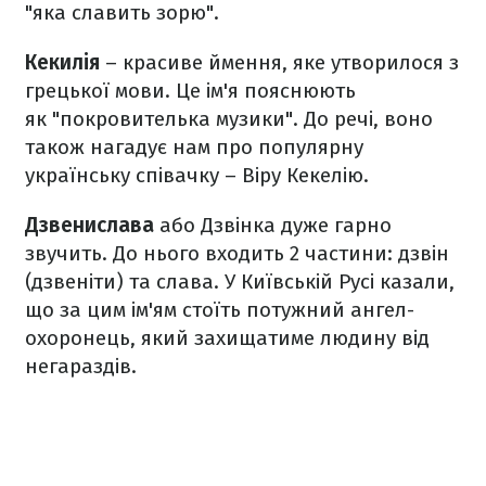
"яка славить зорю".
Кекилія
– красиве ймення, яке утворилося з
грецької мови. Це ім'я пояснюють
як "покровителька музики". До речі, воно
також нагадує нам про популярну
українську співачку – Віру Кекелію.
Дзвенислава
або Дзвінка дуже гарно
звучить. До нього входить 2 частини: дзвін
(дзвеніти) та слава. У Київській Русі казали,
що за цим ім'ям стоїть потужний ангел-
охоронець, який захищатиме людину від
негараздів.