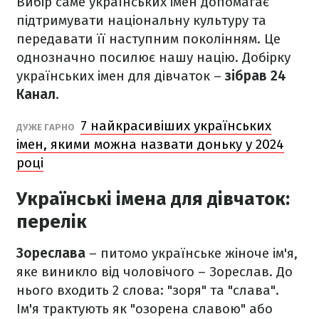
Вибір саме українських імен допомагає
підтримувати національну культуру та
передавати її наступним поколінням. Це
однозначно посилює нашу націю. Добірку
українських імен для дівчаток –
зібрав 24
Канал
.
7 найкрасивіших українських
ДУЖЕ ГАРНО
імен, якими можна назвати доньку у 2024
році
Українські імена для дівчаток:
перелік
Зореслава
– питомо українське жіноче ім'я,
яке виникло від чоловічого – Зореслав. До
нього входить 2 слова: "зоря" та "слава".
Ім'я трактують як "озорена славою" або