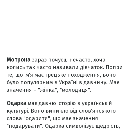
Мотрона
зараз почуєш нечасто, хоча
колись так часто називали дівчаток. Попри
те, що ім'я має грецьке походження, воно
було популярним в Україні в давнину. Має
значення – "жінка", "молодиця".
Одарка
має давню історію в українській
культурі. Воно виникло від слов'янського
слова "одарити", що має значення
"подарувати". Одарка символізує щедрість,