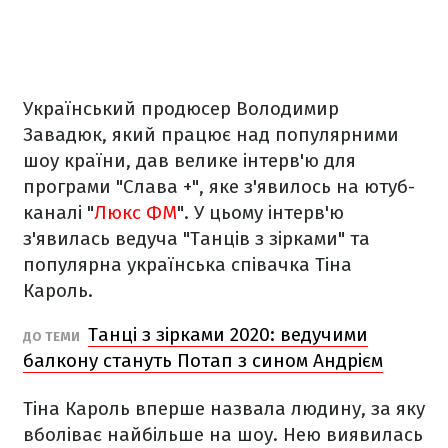
Український продюсер Володимир
Завадюк, який працює над популярними
шоу країни, дав велике інтерв'ю для
програми "Слава +", яке з'явилось на ютуб-
каналі "
Люкс ФМ
". У цьому інтерв'ю
з'явилась ведуча "Танців з зірками" та
популярна українська співачка Тіна
Кароль.
Танці з зірками 2020: ведучими
ДО ТЕМИ
балкону стануть Потап з сином Андрієм
Тіна Кароль вперше назвала людину, за яку
вболіває найбільше на шоу. Нею виявилась