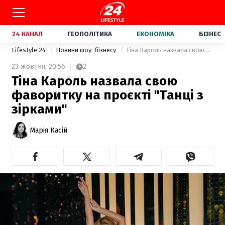
24 КАНАЛ
ГЕОПОЛІТИКА
ЕКОНОМІКА
БІЗНЕС
Lifestyle 24
Новини шоу-бізнесу
Тіна Кароль назвала свою фаворитку на проєкті "Танці з зірками"
23 жовтня,
20:56
2
Тіна Кароль назвала свою
фаворитку на проєкті "Танці з
зірками"
Марія Касій