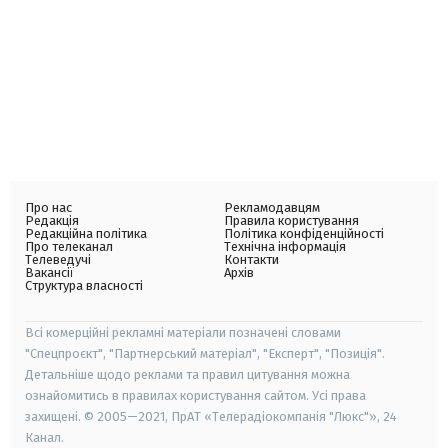
Про нас
Рекламодавцям
Редакція
Правила користування
Редакційна політика
Політика конфіденційності
Про телеканал
Технічна інформація
Телеведучі
Контакти
Вакансії
Архів
Структура власності
Всі комерційні рекламні матеріали позначені словами
"Спецпроєкт", "Партнерський матеріал", "Експерт", "Позиція".
Детальніше щодо реклами та правил цитування можна
ознайомитись в правилах користування сайтом. Усі права
захищені. © 2005—2021, ПрАТ «Телерадіокомпанія "Люкс"», 24
Канал.