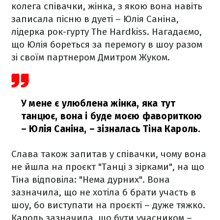
колега співачки, жінка, з якою вона навіть
записала пісню в дуеті – Юлія Саніна,
лідерка рок-гурту The Hardkiss. Нагадаємо,
що Юлія бореться за перемогу в шоу разом
зі своїм партнером Дмитром Жуком.
У мене є улюблена жінка, яка тут
танцює, вона і буде моєю фавориткою
– Юлія Саніна,
– зізналась Тіна Кароль.
Слава також запитав у співачки, чому вона
не йшла на проєкт "Танці з зірками", на що
Тіна відповіла: "Нема дурних". Вона
зазначила, що не хотіла б брати участь в
шоу, бо виступати на проєкті – дуже тяжко.
Кароль зазначила, що бути учасником –