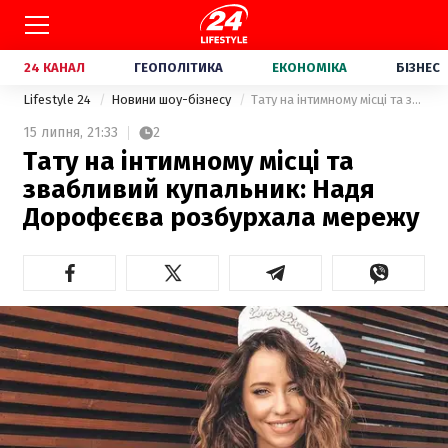
24 КАНАЛ
ГЕОПОЛІТИКА
ЕКОНОМІКА
БІЗНЕС
Lifestyle 24
Новини шоу-бізнесу
Тату на інтимному місці та звабливий купальник: Надя Дорофєєва розбурхала мережу
15 липня,
21:33
2
Тату на інтимному місці та
звабливий купальник: Надя
Дорофєєва розбурхала мережу