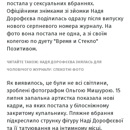
постала у сексуальних вбраннях.
Офіційними знімками зі зйомки Надя
Дорофєєва поділилась одразу після випуску
нового серпневого номера журналу. На
фото вона постала не одна, а зі своїм
колегою по дуету "Время и Стекло"
Позитивом.
ЧИТАЙТЕ ТАКОЖ: НАДЯ ДОРОФЄЄВА ЗНЯЛАСЬ ДЛЯ
ЧОЛОВІЧОГО ЖУРНАЛУ: СПЕКОТНІ ФОТО
Як виявилось, це були не всі світлини,
зроблені фотографом Ольгою Мишурою. 15
липня запальна артистка показала нові
кадри, на яких постала у білосніжному
закритому купальнику. Пляжне вбрання
підкреслило струнку фігуру Наді Дорофєєвої
та її татуювання на інтимному місці.