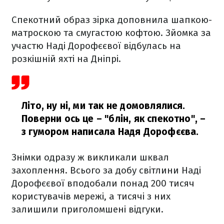
Спекотний образ зірка доповнила шапкою-
матроскою та смугастою кофтою. Зйомка за
участю Наді Дорофєєвої відбулась на
розкішній яхті на Дніпрі.
Літо, ну ні, ми так не домовлялися.
Поверни ось це – "блін, як спекотно",
–
з гумором написала Надя Дорофєєва.
Знімки одразу ж викликали шквал
захоплення. Всього за добу світлини Наді
Дорофєєвої вподобали понад 200 тисяч
користувачів мережі, а тисячі з них
залишили приголомшені відгуки.