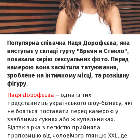
Популярна співачка Надя Дорофєєва, яка
виступає у складі гурту "Врємя и Стекло",
показала серію сексуальних фото. Перед
камерою вона засвітила татуювання,
зроблене на інтимному місці, та розкішну
фігуру.
Надя Дорофєєва
– одна із тих
представниць українського шоу-бізнесу, які
не бояться поставати перед камерою у
звабливих сукнях або ж купальниках.
Відтак зірка з легкістю прийняла
пропозицію від чоловічого глянцю XXL, де