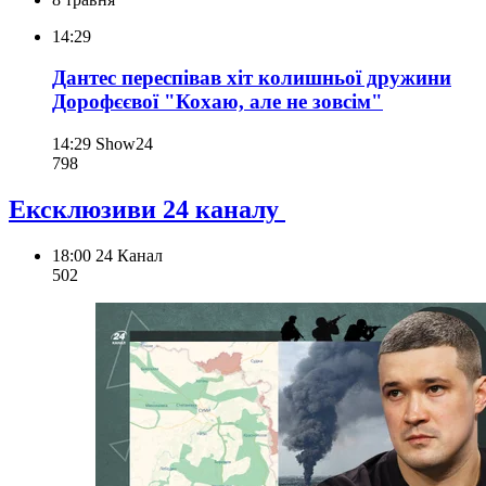
14:29
Дантес переспівав хіт колишньої дружини
Дорофєєвої "Кохаю, але не зовсім"
14:29
Show24
798
Ексклюзиви 24 каналу
18:00
24 Канал
502