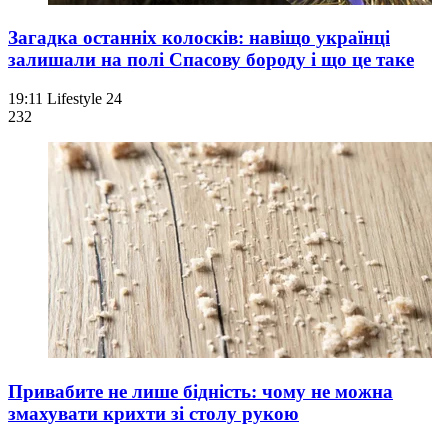
Загадка останніх колосків: навіщо українці
залишали на полі Спасову бороду і що це таке
19:11
Lifestyle 24
23
2
Привабите не лише бідність: чому не можна
змахувати крихти зі столу рукою