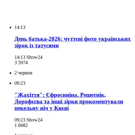
14:13
День батька-2026: чуттєві фото українських
зірок із татусями
14:13
Show24
3 597
4
2 червня
09:23
"Жахіття": Єфросиніна, Решетнік,
Дорофєєва та інші зірки прокоментували
пекельну ніч у Києві
09:23
Show24
1 668
2