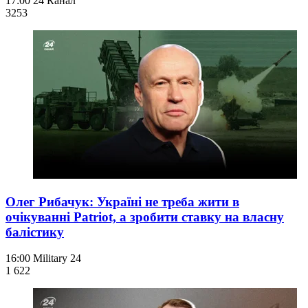
17:00
24 Канал
325
3
Олег Рибачук: Україні не треба жити в
очікуванні Patriot, а зробити ставку на власну
балістику
16:00
Military 24
1 622