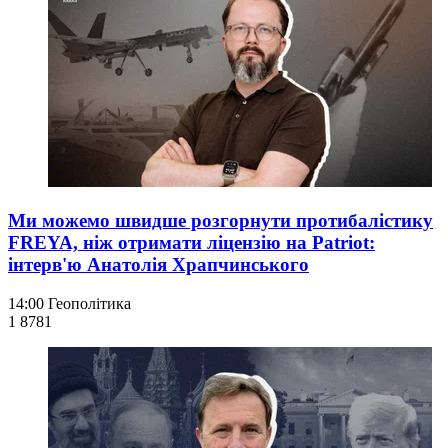
Ми можемо швидше розгорнути протибалістику
FREYA, ніж отримати ліцензію на Patriot:
інтерв'ю Анатолія Храпчинського
14:00
Геополітика
1 878
1