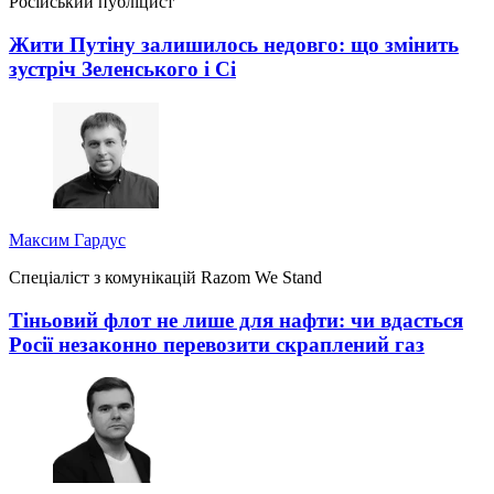
Російський публіцист
Жити Путіну залишилось недовго: що змінить
зустріч Зеленського і Сі
Максим Гардус
Спеціаліст з комунікацій Razom We Stand
Тіньовий флот не лише для нафти: чи вдасться
Росії незаконно перевозити скраплений газ