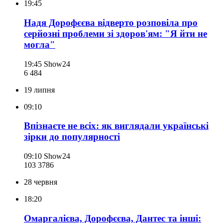
19:45
Надя Дорофєєва відверто розповіла про
серйозні проблеми зі здоров'ям: "Я йти не
могла"
19:45
Show24
6 484
19 липня
09:10
Впізнаєте не всіх: як виглядали українські
зірки до популярності
09:10
Show24
103 378
6
28 червня
18:20
Омаргалієва, Дорофєєва, Дантес та інші: