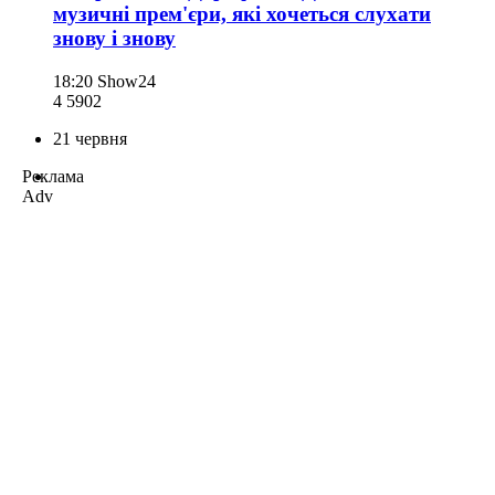
музичні прем'єри, які хочеться слухати
знову і знову
18:20
Show24
4 590
2
21 червня
Реклама
Adv