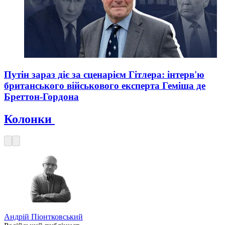
Путін зараз діє за сценарієм Гітлера: інтерв'ю
британського військового експерта Геміша де
Бреттон-Гордона
Колонки
Андрій Піонтковський