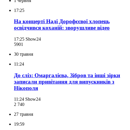
1 червня
17:25
На концерті Наді Дорофєєвої хлопець
освідчився коханій: зворушливе відео
17:25
Show24
590
1
30 травня
11:24
До сліз: Омаргалієва, Зібров та інші зірки
записали привітання для випускників з
Нікополя
11:24
Show24
2 740
27 травня
19:59