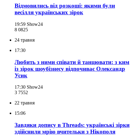
Відмовились від розкоші: якими були
весілля українських зірок
19:59
Show24
8 082
5
24 травня
17:30
Любить з ними співати й танцювати: з ким
із зірок шоубізнесу відпочиває Олександр
Усик
17:30
Show24
3 755
2
22 травня
15:06
Завдяки допису в Threads: українські зірки
здійснили мрію вчительки з Нікополя