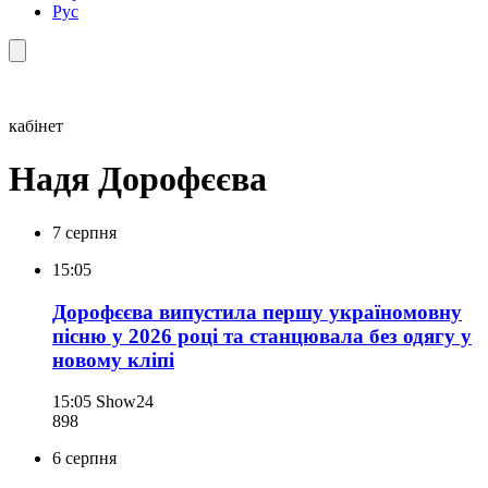
Рус
кабінет
Надя Дорофєєва
7 серпня
15:05
Дорофєєва випустила першу україномовну
пісню у 2026 році та станцювала без одягу у
новому кліпі
15:05
Show24
898
6 серпня