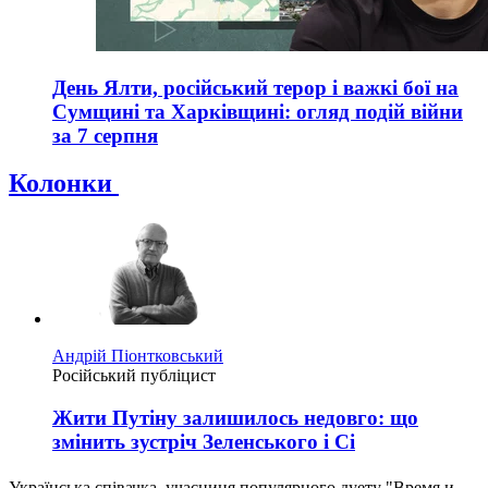
День Ялти, російський терор і важкі бої на
Сумщині та Харківщині: огляд подій війни
за 7 серпня
Колонки
Андрій Піонтковський
Російський публіцист
Жити Путіну залишилось недовго: що
змінить зустріч Зеленського і Сі
Українська співачка, учасниця популярного дуету "Время и