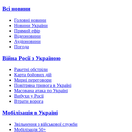
Всі новини
Головні новини
Новини України
Прямий ефір
Відеоновини
Аудіоновини
Погода
Війна Росії з Україною
Ракетні обстріли
Карта бойових дій
Мирні переговори
Повітряна тривога в Україні
Масована атака по Україні
Вибухи у Росії
Втрати ворога
Мобілізація в Україні
Звільнення з військової служби
Мобілізація 50+