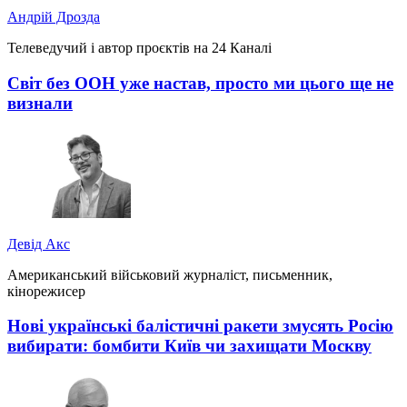
Андрій Дрозда
Телеведучий і автор проєктів на 24 Каналі
Світ без ООН уже настав, просто ми цього ще не
визнали
Девід Акс
Американський військовий журналіст, письменник,
кінорежисер
Нові українські балістичні ракети змусять Росію
вибирати: бомбити Київ чи захищати Москву