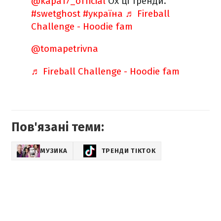
@kapa17_official
Ох ці тренди.
#swetghost
#україна
♬ Fireball
Challenge - Hoodie fam
@tomapetrivna
♬ Fireball Challenge - Hoodie fam
Пов'язані теми:
МУЗИКА
ТРЕНДИ TIKTOK