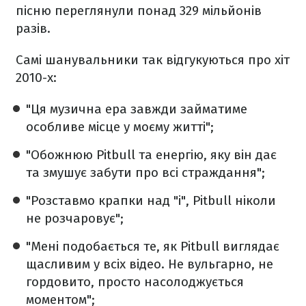
пісню переглянули понад 329 мільйонів
разів.
Самі шанувальники так відгукуються про хіт
2010-х:
"Ця музична ера завжди займатиме
особливе місце у моєму житті";
"Обожнюю Pitbull та енергію, яку він дає
та змушує забути про всі страждання";
"Розставмо крапки над "і", Pitbull ніколи
не розчаровує";
"Мені подобається те, як Pitbull виглядає
щасливим у всіх відео. Не вульгарно, не
гордовито, просто насолоджується
моментом";