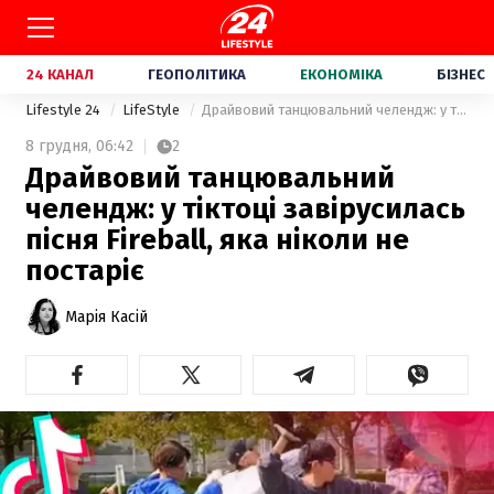
24 КАНАЛ
ГЕОПОЛІТИКА
ЕКОНОМІКА
БІЗНЕС
Lifestyle 24
LifeStyle
Драйвовий танцювальний челендж: у тіктоці завірусилась пісня Fireball, яка ніколи не постаріє
8 грудня,
06:42
2
Драйвовий танцювальний
челендж: у тіктоці завірусилась
пісня Fireball, яка ніколи не
постаріє
Марія Касій