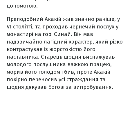
допомогою.
Преподобний Акакій жив значно раніше, у
VI столітті, та проходив чернечий послух у
монастирі на горі Синай. Він мав
надзвичайно лагідний характер, який різко
контрастував із жорстокістю його
наставника. Старець щодня виснажував
молодого послушника важкою працею,
морив його голодом і бив, проте Акакій
покірно переносив усі страждання та
щодня дякував Богові за випробування.