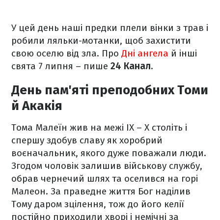
У цей день наші предки плели вінки з трав і
робили ляльки-мотанки, щоб захистити
свою оселю від зла. Про
Дні ангела
й інші
свята 7 липня – пише
24 Канал
.
День пам'яті преподобних Томи
й Акакія
Тома Малеїн жив на межі IX – X століть і
спершу здобув славу як хоробрий
воєначальник, якого дуже поважали люди.
Згодом чоловік залишив військову службу,
обрав чернечий шлях та оселився на горі
Малеон. За праведне життя Бог наділив
Тому даром зцілення, тож до його келії
постійно приходили хворі і немічні за