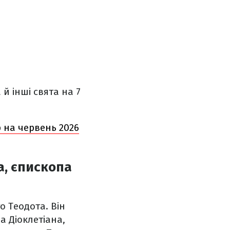
 й інші свята на 7
 на червень 2026
а, єпископа
о Теодота. Він
а Діоклетіана,