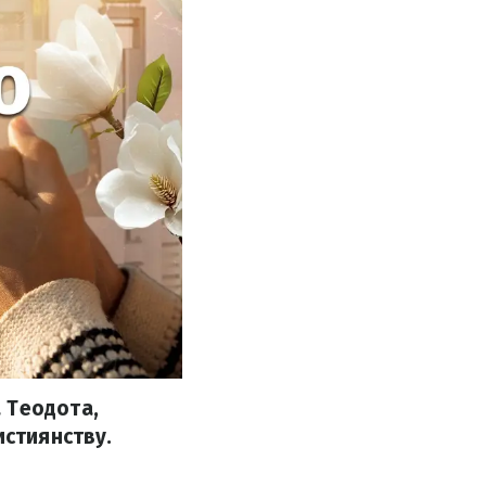
 Теодота,
истиянству.