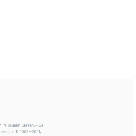
", "Позиція". Детальніше
захищені. © 2005—2021,