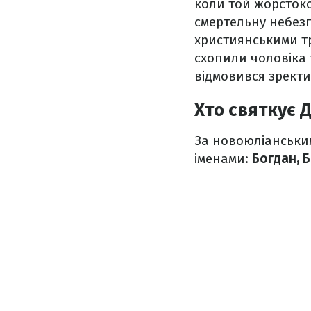
коли той жорстоко 
смертельну небезп
християнськими тр
схопили чоловіка 
відмовився зректи
Хто святкує 
За новоюліанським
іменами:
Богдан, Б