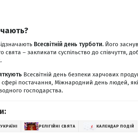
ачають?
відзначають
Всесвітній день турботи.
Його заснува
о свята – закликати суспільство до співчуття, до
.
вяткують
Всесвітній день безпеки харчових проду
 у сфері постачання, Міжнародний день людей, як
водного господарства.
и:
 УКРАЇНІ
РЕЛІГІЙНІ СВЯТА
КАЛЕНДАР ПОДІЙ