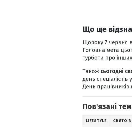
Що ще відзн
Щороку 7 червня 
Головна мета цьог
турботи про інших
Також
сьогодні с
день спеціалістів
День працівників 
Пов'язані тем
LIFESTYLE
СВЯТО В