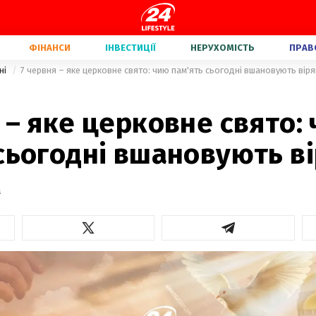
ФІНАНСИ
ІНВЕСТИЦІЇ
НЕРУХОМІСТЬ
ПРАВ
ні
7 червня – яке церковне свято: чию пам'ять сьогодні вшановують вір
 – яке церковне свято:
сьогодні вшановують в
а