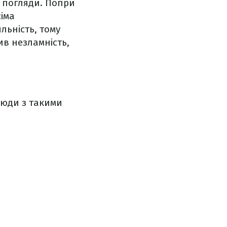
і погляди. Попри
сіма
льність, тому
ив незламність,
люди з такими