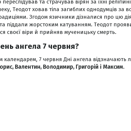
переслідував та страчував вірян за їхні релігійн
еку, Теодот ховав тіла загиблих однодумців за в
адиціями. Згодом язичники дізналися про цю дія
та піддали жорстоким катуванням. Теодот прояв
ся своєї віри й прийняв мученицьку смерть.
День ангела 7 червня?
 календарем, 7 червня Дні ангела відзначають 
орис, Валентин, Володимир, Григорій і Максим.