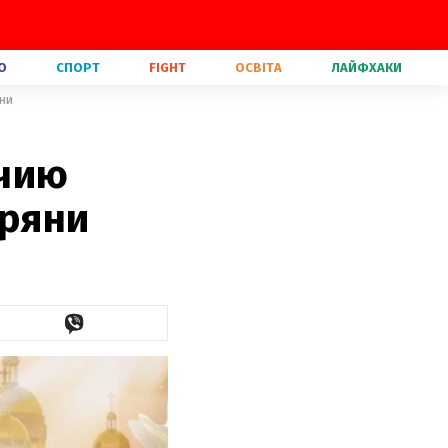
О
СПОРТ
FIGHT
ОСВІТА
ЛАЙФХАКИ
яни
 чию
іряни