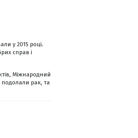
ли у 2015 році.
брих справ і
ктів, Міжнародний
і подолали рак, та