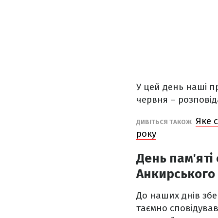
У цей день наші пр
червня – розпові
Яке 
ДИВІТЬСЯ ТАКОЖ
року
День пам'яті
Анкирського
До наших днів збе
таємно сповідував