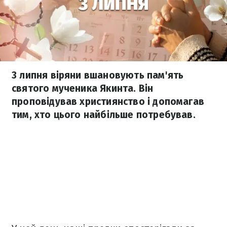
3 липня віряни вшановують пам'ять
святого мученика Якинта. Він
проповідував християнство і допомагав
тим, хто цього найбільше потребував.