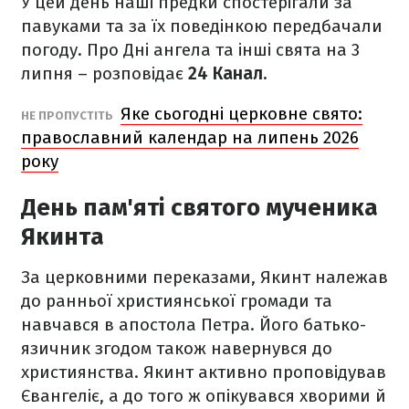
У цей день наші предки спостерігали за
павуками та за їх поведінкою передбачали
погоду. Про Дні ангела та інші свята на 3
липня – розповідає
24 Канал.
Яке сьогодні церковне свято:
НЕ ПРОПУСТІТЬ
православний календар на липень 2026
року
День пам'яті святого мученика
Якинта
За церковними переказами, Якинт належав
до ранньої християнської громади та
навчався в апостола Петра. Його батько-
язичник згодом також навернувся до
християнства. Якинт активно проповідував
Євангеліє, а до того ж опікувався хворими й