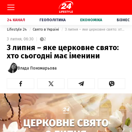
24 КАНАЛ
ГЕОПОЛІТИКА
ЕКОНОМІКА
БІЗНЕС
Lifestyle 24
Свято в Україні
3 липня – яке церковне свято: хто сьогодні має іменини
3 липня,
06:30
2
3 липня – яке церковне свято:
хто сьогодні має іменини
Влада Пономарьова