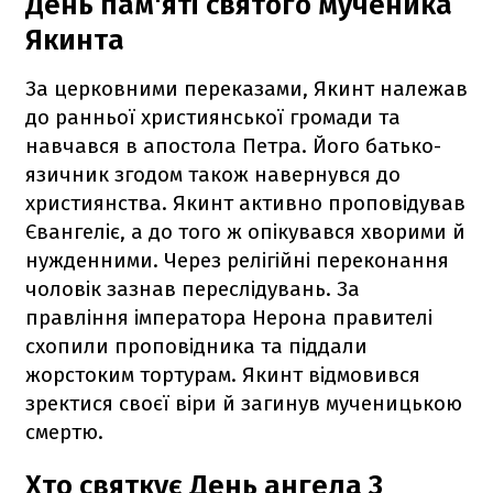
День пам'яті святого мученика
Якинта
За церковними переказами, Якинт належав
до ранньої християнської громади та
навчався в апостола Петра. Його батько-
язичник згодом також навернувся до
християнства. Якинт активно проповідував
Євангеліє, а до того ж опікувався хворими й
нужденними. Через релігійні переконання
чоловік зазнав переслідувань. За
правління імператора Нерона правителі
схопили проповідника та піддали
жорстоким тортурам. Якинт відмовився
зректися своєї віри й загинув мученицькою
смертю.
Хто святкує День ангела 3