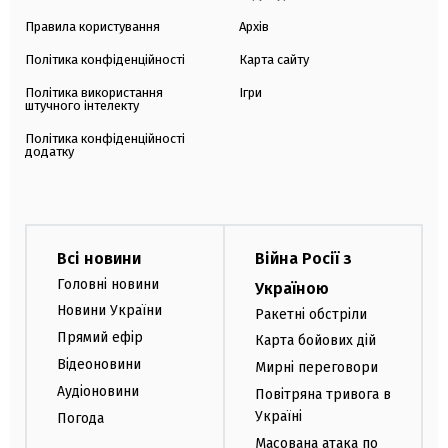
Правила користування
Архів
Політика конфіденційності
Карта сайту
Політика використання
Ігри
штучного інтелекту
Політика конфіденційності
додатку
Всі новини
Війна Росії з
Головні новини
Україною
Новини України
Ракетні обстріли
Прямий ефір
Карта бойових дій
Відеоновини
Мирні переговори
Аудіоновини
Повітряна тривога в
Україні
Погода
Масована атака по