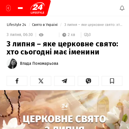
Lifestyle 24
Свято в Україні
 3 липня – яке церковне свято: хто сьогодні має іменини 
2 хв
3 липня,
06:30
3
3 липня – яке церковне свято:
хто сьогодні має іменини
Влада Пономарьова