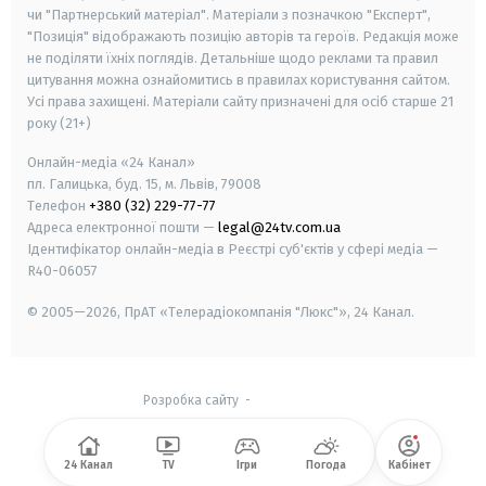
чи "Партнерський матеріал". Матеріали з позначкою "Експерт",
"Позиція" відображають позицію авторів та героїв. Редакція може
не поділяти їхніх поглядів. Детальніше щодо реклами та правил
цитування можна ознайомитись в правилах користування сайтом.
Усі права захищені.
Матеріали сайту призначені для осіб старше
21
року (21+)
Онлайн-медіа «24 Канал»
пл. Галицька, буд. 15, м. Львів, 79008
Телефон
+380 (32) 229-77-77
Адреса електронної пошти —
legal@24tv.com.ua
Ідентифікатор онлайн-медіа в Реєстрі суб'єктів у сфері медіа —
R40-06057
© 2005—2026,
ПрАТ «Телерадіокомпанія "Люкс"», 24 Канал.
Розробка сайту
-
24 Канал
TV
Ігри
Погода
Кабінет