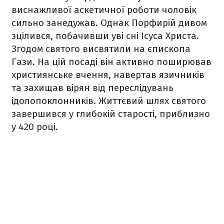
виснажливої аскетичної роботи чоловік
сильно занедужав. Однак Порфирій дивом
зцілився, побачивши уві сні Ісуса Христа.
Згодом святого висвятили на єпископа
Гази. На цій посаді він активно поширював
християнське вчення, навертав язичників
та захищав вірян від переслідувань
ідолопоклонників. Життєвий шлях святого
завершився у глибокій старості, приблизно
у 420 році.