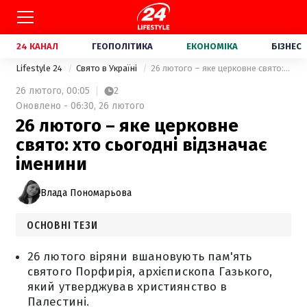
24 КАНАЛ
ГЕОПОЛІТИКА
ЕКОНОМІКА
БІЗНЕС
Lifestyle 24
Свято в Україні
26 лютого – яке церковне свято: хто сьогодні відзначає іменини
26 лютого,
00:05
2
Оновлено - 06:30, 26 лютого
26 лютого – яке церковне
свято: хто сьогодні відзначає
іменини
Влада Пономарьова
ОСНОВНІ ТЕЗИ
26 лютого віряни вшановують пам'ять
святого Порфирія, архієпископа Газького,
який утверджував християнство в
Палестині.