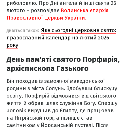
риболовлю. Про Дні ангела й інші свята 26
лютого – розповідає
Волинська єпархія
Православної Церкви України.
Яке сьогодні церковне свято:
ДИВІТЬСЯ ТАКОЖ
православний календар на лютий 2026
року
День пам'яті святого Порфирія,
архієпископа Газького
Він походив із заможної македонської
родини з міста Солунь. Здобувши блискучу
освіту, Порфирій відмовився від світського
життя й обрав шлях служіння Богу. Спершу
чоловік вирушив до Єгипту, де працював
на Нітрійській горі, а пізніше став
самітником у Йорданській пустелі. Після