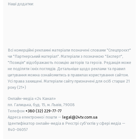
Наші додатки:
android
apple
smart tv
samsung smart tv
Всі комерційні рекламні матеріали позначені словами "Спецпроєкт"
чи "Партнерський матеріал". Матеріали з позначкою "Експерт",
"Позиція" відображають позицію авторів та героїв. Редакція може
не поділяти їхніх поглядів. Детальніше щодо реклами та правил
цитування можна ознайомитись в правилах користування сайтом.
Усі права захищені.
Матеріали сайту призначені для осіб старше
21
року (21+)
Онлайн-медіа «24 Канал»
пл. Галицька, буд. 15, м. Львів, 79008
Телефон
+380 (32) 229-77-77
Адреса електронної пошти —
legal@24tv.com.ua
Ідентифікатор онлайн-медіа в Реєстрі суб'єктів у сфері медіа —
R40-06057