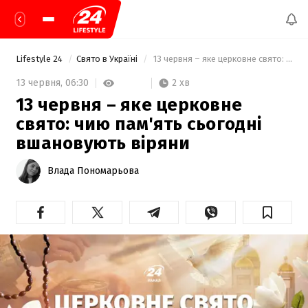
Lifestyle 24
Свято в Україні
 13 червня – яке церковне свято: чию пам'ять сьогодні вшановують віряни 
2 хв
13 червня,
06:30
13 червня – яке церковне
свято: чию пам'ять сьогодні
вшановують віряни
Влада Пономарьова