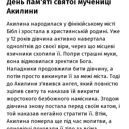
День пам'яті святої мучениці
Акилини
Акилина народилася у фінікійському місті
Бібл і зростала в християнській родині. Уже
у 12 років дівчина активно навертала
однолітків до своєї віри, через що місцеві
язичники схопили її. Попри страшні муки,
вона відмовилася зректися Бога.
Нападники продовжили бити дівчину, а
потім просто викинули її за межі міста. Тоді
до Акилини з'явився ангел, який повністю
зцілив святу та наказав їй викрити
жорстокого безбожного намісника. Згодом
дівчина знову постала перед своїм катом, і
той наказав негайно стратити її. Втім,
Акилина померла ще під час молитви, а
одновірці поховали її тіло за всіма