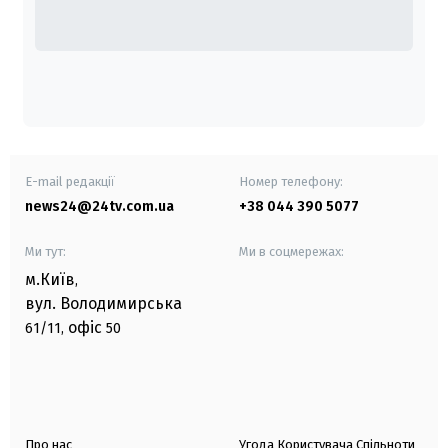
E-mail редакції
Номер телефону:
news24@24tv.com.ua
+38 044 390 5077
Ми тут:
Ми в соцмережах:
м.Київ
,
вул. Володимирська
офіс
61/11,
50
Про нас
Угода Користувача Спільноти