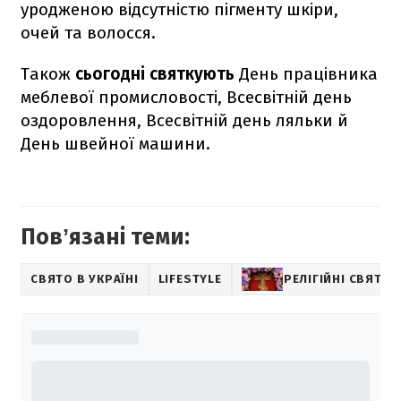
уродженою відсутністю пігменту шкіри,
очей та волосся.
Також
сьогодні святкують
День працівника
меблевої промисловості, Всесвітній день
оздоровлення, Всесвітній день ляльки й
День швейної машини.
Повʼязані теми:
СВЯТО В УКРАЇНІ
LIFESTYLE
РЕЛІГІЙНІ СВЯТА