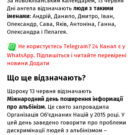
За новоюліанським календарем, 13 червня
Дні ангела відзначають
люди з такими
іменами
: Андрій, Данило, Дмитро, Іван,
Олександр, Сава, Яків, Антоніна, Ганна,
Олександра і Пелагея.
Не користуєтесь Telegram?
24 Канал є у
WhatsApp. Підпишіться і читайте перевірені
новини
Додати
Що ще відзначають?
Щороку 13 червня відзначають
Міжнародний день поширення інформації
про альбінізм.
Це свято запровадила
Організація Об'єднаних Націй у 2015 році. У
цей день заведено говорити про проблеми
дискримінації людей з альбінізмом –