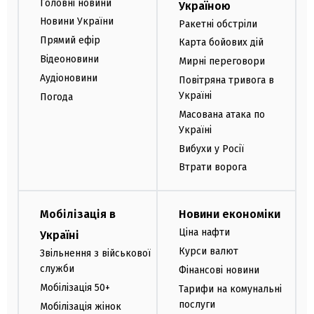
Головні новини
Україною
Новини України
Ракетні обстріли
Прямий ефір
Карта бойових дій
Відеоновини
Мирні переговори
Аудіоновини
Повітряна тривога в
Україні
Погода
Масована атака по
Україні
Вибухи у Росії
Втрати ворога
Мобілізація в
Новини економіки
Ціна нафти
Україні
Курси валют
Звільнення з військової
служби
Фінансові новини
Мобілізація 50+
Тарифи на комунальні
послуги
Мобілізація жінок