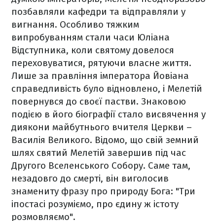
позбавляли кафедри та відправляли у
вигнання. Особливо тяжким
випробуванням стали часи Юліана
Відступника, коли святому довелося
переховуватися, рятуючи власне життя.
Лише за правління імператора Йовіана
справедливість було відновлено, і Мелетій
повернувся до своєї пастви. Знаковою
подією в його біографії стало висвячення у
диякони майбутнього вчителя Церкви –
Василія Великого. Відомо, що свій земний
шлях святий Мелетій завершив під час
Другого Вселенського Собору. Саме там,
незадовго до смерті, він виголосив
знамениту фразу про природу Бога: "Три
іпостасі розуміємо, про єдину ж істоту
розмовляємо".