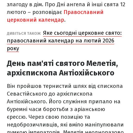
злагоду в дім. Про Дні ангела й інші свята 12
лютого – розповідає
Православний
церковний календар
.
Яке сьогодні церковне свято:
ДИВІТЬСЯ ТАКОЖ
православний календар на лютий 2026
року
День пам'яті святого Мелетія,
архієпископа Антіохійського
Він пройшов тернистий шлях від єпископа
Севастійського до архієпископа
Антіохійського. Його служіння припало на
буремні часи боротьби з аріанською
єрессю. Через свою позицію та
недоброзичливців, які вміло маніпулювали
думкою імператорів, Мелетія неодноразово