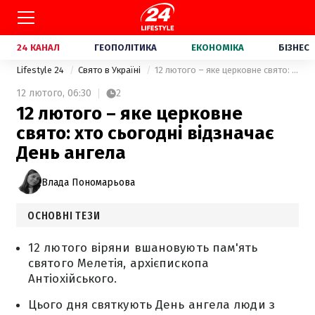
24 КАНАЛ
ГЕОПОЛІТИКА
ЕКОНОМІКА
БІЗНЕС
Lifestyle 24
Свято в Україні
12 лютого – яке церковне свято: хто сьогодні відзначає День ангела
12 лютого,
06:30
2
12 лютого – яке церковне
свято: хто сьогодні відзначає
День ангела
Влада Пономарьова
ОСНОВНІ ТЕЗИ
12 лютого віряни вшановують пам'ять
святого Мелетія, архієпископа
Антіохійського.
Цього дня святкують День ангела люди з