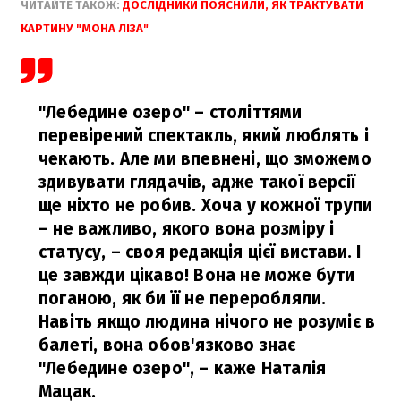
ЧИТАЙТЕ ТАКОЖ:
ДОСЛІДНИКИ ПОЯСНИЛИ, ЯК ТРАКТУВАТИ
КАРТИНУ "МОНА ЛІЗА"
"Лебедине озеро" – століттями
перевірений спектакль, який люблять і
чекають. Але ми впевнені, що зможемо
здивувати глядачів, адже такої версії
ще ніхто не робив. Хоча у кожної трупи
– не важливо, якого вона розміру і
статусу, – своя редакція цієї вистави. І
це завжди цікаво! Вона не може бути
поганою, як би її не переробляли.
Навіть якщо людина нічого не розуміє в
балеті, вона обов'язково знає
"Лебедине озеро", – каже Наталія
Мацак.