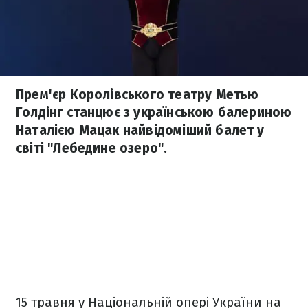
Прем'єр Королівського театру Метью
Голдінг станцює з українською балериною
Наталією Мацак найвідоміший балет у
світі "Лебедине озеро".
15 травня у Національній опері України на