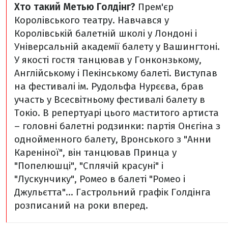
Хто такий Метью Голдінг?
Прем'єр
Королівського театру. Навчався у
Королівській балетній школі у Лондоні і
Універсальній академії балету у Вашингтоні.
У якості гостя танцював у Гонконзькому,
Англійському і Пекінському балеті. Виступав
на фестивалі ім. Рудольфа Нурєєва, брав
участь у Всесвітньому фестивалі балету в
Токіо. В репертуарі цього маститого артиста
– головні балетні родзинки: партія Онєгіна з
однойменного балету, Вронського з "Анни
Кареніної", він танцював Принца у
"Попелюшці", "Сплячій красуні" і
"Лускунчику", Ромео в балеті "Ромео і
Джульєтта"... Гастрольний графік Голдінга
розписаний на роки вперед.