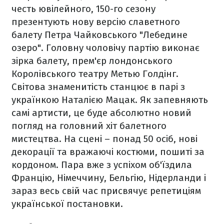
честь ювілейного, 150-го сезону
презентують нову версію славетного
балету Петра Чайковського "Лебедине
озеро". Головну чоловічу партію виконає
зірка балету, прем'єр лондонського
Королівського театру Метью Голдінг.
Світова знаменитість станцює в парі з
українкою Наталією Мацак. Як запевняють
самі артисти, це буде абсолютно новий
погляд на головний хіт балетного
мистецтва. На сцені – понад 50 осіб, нові
декорації та вражаючі костюми, пошиті за
кордоном. Пара вже з успіхом об'їздила
Францію, Німеччину, Бельгію, Нідерланди і
зараз весь свій час присвячує репетиціям
української постановки.