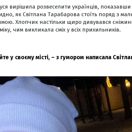
уся вирішила розвеселити українців, показавши 
идно, як Світлана Тарабарова стоїть поряд з мал
имою. Хлопчик настільки щиро дивувався сніжин
іку, чим викликала сміх у всіх прихильників.
те у своєму місті,
– з гумором написала Світл