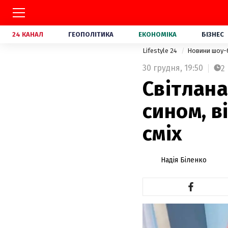
24 КАНАЛ
ГЕОПОЛІТИКА
ЕКОНОМІКА
БІЗНЕС
Lifestyle 24
Новини шоу-
30 грудня,
19:50
2
Світлан
сином, в
сміх
Надія Біленко