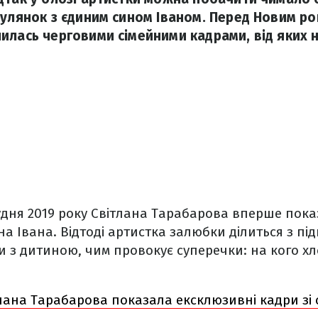
гулянок з єдиним сином Іваном. Перед Новим ро
илась черговими сімейними кадрами, від яких
удня 2019 року Світлана Тарабарова вперше пок
ина Івана. Відтоді артистка залюбки ділиться з п
 з дитиною, чим провокує суперечки: на кого х
лана Тарабарова показала ексклюзивні кадри зі 