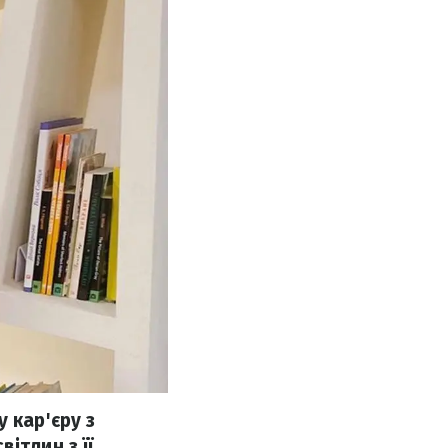
 кар'єру з
ітлин з її