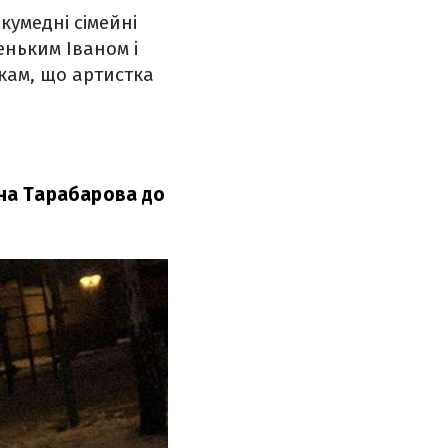
кумедні сімейні
еньким Іваном і
кам, що артистка
ана Тарабарова до