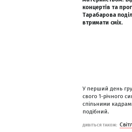
концертів та про
Тарабарова поділ
втримати сміх.
У перший день гр
свого 1-річного с
спільними кадрами
подібний.
Світ
ДИВІТЬСЯ ТАКОЖ: