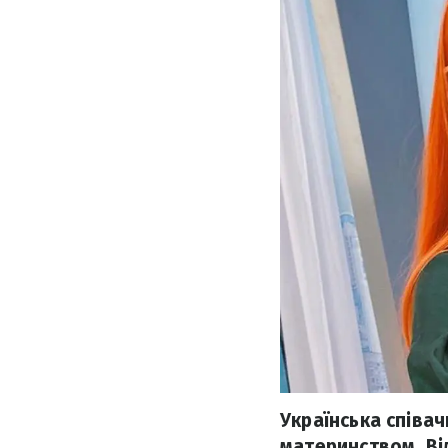
Українська співа
материнством. Від