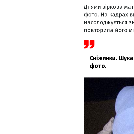
Днями зіркова мат
фото. На кадрах в
насолоджується з
повторила його мім
Сніжинки. Шукай
фото.