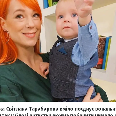
чка Світлана Тарабарова вміло поєднує вокальну
так у блозі артистки можна побачити чимало св