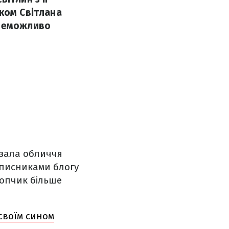
ком Світлана
 неможливо
азала обличчя
ідписниками блогу
лопчик більше
своїм сином