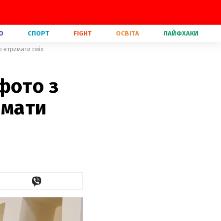
О
СПОРТ
FIGHT
ОСВІТА
ЛАЙФХАКИ
 втримати сміх
фото з
имати