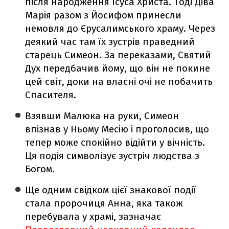
після народження Ісуса Христа. Тоді Діва
Марія разом з Йосифом принесли
немовля до Єрусалимського храму. Через
деякий час там їх зустрів праведний
старець Симеон. За переказами, Святий
Дух передбачив йому, що він не покине
цей світ, доки на власні очі не побачить
Спасителя.
Взявши Малюка на руки, Симеон
впізнав у Ньому Месію і проголосив, що
тепер може спокійно відійти у вічність.
Ця подія символізує зустріч людства з
Богом.
Ще одним свідком цієї знакової події
стала пророчиця Анна, яка також
перебувала у храмі, зазначає