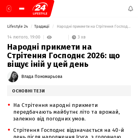
Lifestyle 24
Традиції
 Народні прикмети на Стрітення Господнє 2026: що віщує іній у цей день 
3 хв
14 лютого,
19:00
Народні прикмети на
Стрітення Господнє 2026: що
віщує іній у цей день
Влада Пономарьова
ОСНОВНІ ТЕЗИ
На Стрітення народні прикмети
передбачають майбутнє літо та врожай,
залежно від погодних умов.
Стрітення Господнє відзначається на 40-й
день після народження Ісуса, з головною