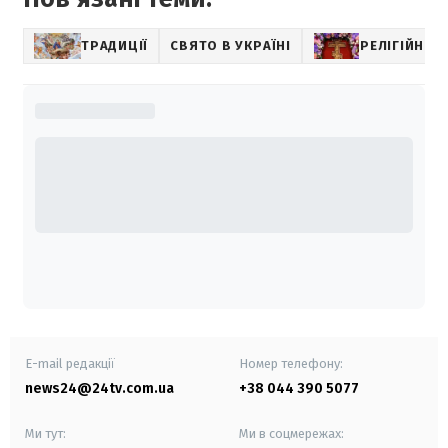
ТРАДИЦІЇ
СВЯТО В УКРАЇНІ
РЕЛІГІЙНІ С
E-mail редакції
Номер телефону:
news24@24tv.com.ua
+38 044 390 5077
Ми тут:
Ми в соцмережах: