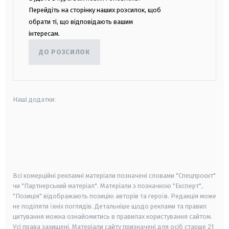
Перейдіть на сторінку наших розсилок, щоб
обрати ті, що відповідають вашим
інтересам.
ДО РОЗСИЛОК
Наші додатки:
android
apple
smart tv
samsung smart tv
Всі комерційні рекламні матеріали позначені словами "Спецпроєкт"
чи "Партнерський матеріал". Матеріали з позначкою "Експерт",
"Позиція" відображають позицію авторів та героїв. Редакція може
не поділяти їхніх поглядів. Детальніше щодо реклами та правил
цитування можна ознайомитись в правилах користування сайтом.
Усі права захищені.
Матеріали сайту призначені для осіб старше
21