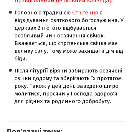
Православний церковний календар.
Головною традицією
Стрітення
є
відвідування святкового богослужіння. У
церквах 2 лютого відбувається
особливий чин освячення свічок.
Вважається, що стрітенська свічка має
велику силу, тому може захищати дім від
біди.
Після літургії віряни забирають освячені
свічки додому та зберігають їх протягом
року. Також у цей день заведено щиро
молитися, просячи у Господа здоров'я
для рідних та родинного добробуту.
Повʼязані теми: