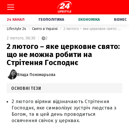
24 КАНАЛ
ГЕОПОЛІТИКА
ЕКОНОМІКА
БІЗНЕС
Lifestyle 24
Свято в Україні
2 лютого – яке церковне свято: що не можна робити на Стрітення Господнє
2 лютого,
06:30
2
2 лютого – яке церковне свято:
що не можна робити на
Стрітення Господнє
Влада Пономарьова
ОСНОВНІ ТЕЗИ
2 лютого віряни відзначають Стрітення
Господнє, яке символізує зустріч людства з
Богом, та в цей день проводиться
освячення свічок у церквах.