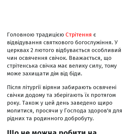
Головною традицією
Стрітення
є
відвідування святкового богослужіння. У
церквах 2 лютого відбувається особливий
чин освячення свічок. Вважається, що
стрітенська свічка має велику силу, тому
може захищати дім від біди.
Після літургії віряни забирають освячені
свічки додому та зберігають їх протягом
року. Також у цей день заведено щиро
молитися, просячи у Господа здоров'я для
рідних та родинного добробуту.
Що не можна робити на