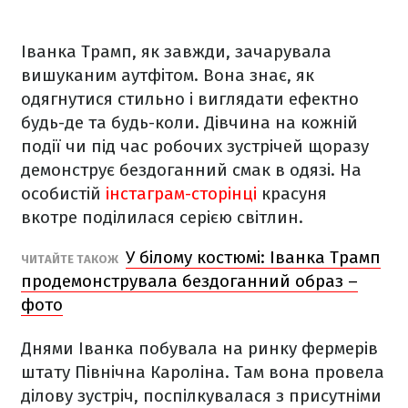
Іванка Трамп, як завжди, зачарувала
вишуканим аутфітом. Вона знає, як
одягнутися стильно і виглядати ефектно
будь-де та будь-коли. Дівчина на кожній
події чи під час робочих зустрічей щоразу
демонструє бездоганний смак в одязі. На
особистій
інстаграм-сторінці
красуня
вкотре поділилася серією світлин.
У білому костюмі: Іванка Трамп
ЧИТАЙТЕ ТАКОЖ
продемонструвала бездоганний образ –
фото
Днями Іванка побувала на ринку фермерів
штату Північна Кароліна. Там вона провела
ділову зустріч, поспілкувалася з присутніми