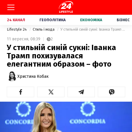
24 КАНАЛ
ГЕОПОЛІТИКА
ЕКОНОМІКА
БІЗНЕС
Lifestyle 24
Стиль і мода
У стильній синій сукні: Іванка Трамп похизувалася елегантним образом – фото
11 вересня,
08:39
2
У стильній синій сукні: Іванка
Трамп похизувалася
елегантним образом – фото
Христина Кобак