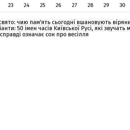
23
24
25
26
27
28
29
30
 свято: чию пам'ять сьогодні вшановують вірян
анти: 50 імен часів Київської Русі, які звучать 
асправді означає сон про весілля