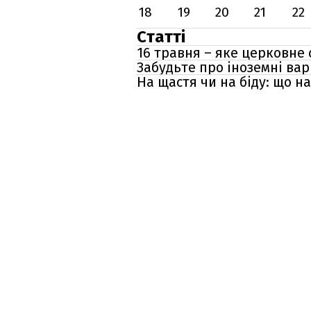
18
19
20
21
22
Статті
16 травня – яке церковне
Забудьте про іноземні варі
На щастя чи на біду: що н