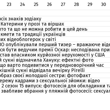
23
24
25
26
27
28
29
30
сіх знаків зодіаку
Катерини у прозі та віршах
вято та що не можна робити в цей день
кмети та традиції українців
х відеоблогерок у світі
 HBO опублікували перший тизер – вражаюче від
вся бути ведучим премії Оскар: несподівана пр
став власником курйозної нерухомості у США
 сукні відзначила Хануку: ефектні фото
що варто подивитися у передноворічний час
ішній сукні відвідала вечірку Pirelli
браз своєї молодшої сестри: фотофакт
ережу кадрами з сексуальної зйомки: відео
2 сезон 15 випуск: фотосесія для обкладинки та
звабливе вбрання у пляжній фотосесії: сексуа