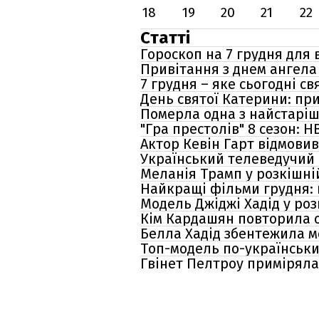
18
19
20
21
22
Статті
Гороскоп на 7 грудня для в
Привітання з днем ангела 
7 грудня – яке сьогодні с
День святої Катерини: при
Померла одна з найстаріши
"Гра престолів" 8 сезон:
Актор Кевін Гарт відмови
Український телеведучий 
Меланія Трамп у розкішній
Найкращі фільми грудня: 
Модель Джіджі Хадід у розк
Кім Кардашян повторила о
Белла Хадід збентежила м
Топ-модель по-українськи 
Гвінет Пелтроу приміряла 