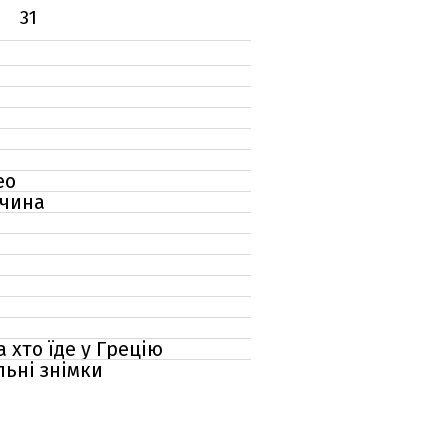
31
ео
ичина
 хто їде у Грецію
льні знімки