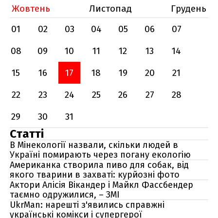
Жовтень
Листопад
Грудень
01
02
03
04
05
06
07
08
09
10
11
12
13
14
15
16
17
18
19
20
21
22
23
24
25
26
27
28
29
30
31
Статті
В Мінекології назвали, скільки людей в
Україні помирають через погану екологію
Американка створила пиво для собак, від
якого тварини в захваті: курйозні фото
Актори Алісія Вікандер і Майкл Фассбендер
таємно одружилися, – ЗМІ
UkrMan: нарешті з'явились справжні
українські комікси і супергерої