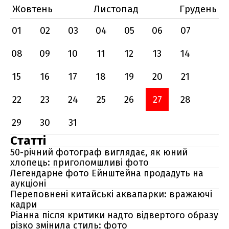
Жовтень
Листопад
Грудень
01
02
03
04
05
06
07
08
09
10
11
12
13
14
15
16
17
18
19
20
21
22
23
24
25
26
27
28
29
30
31
Статті
50-річний фотограф виглядає, як юний
хлопець: приголомшливі фото
Легендарне фото Ейнштейна продадуть на
аукціоні
Переповнені китайські аквапарки: вражаючі
кадри
Ріанна після критики надто відвертого образу
різко змінила стиль: фото