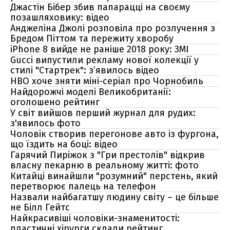
Джастін Бібер збив папарацці на своєму
позашляховику: відео
Анджеліна Джолі розповіла про розлучення з
Бредом Піттом та пережиту хворобу
iPhone 8 вийде не раніше 2018 року: ЗМІ
Gucci випустили рекламу нової колекції у
стилі "Стартрек": з’явилось відео
HBO хоче зняти міні-серіал про Чорнобиль
Найдорожчі моделі Великобританії:
оголошено рейтинг
У світ вийшов перший журнал для рудих:
з'явилось фото
Чоловік створив перегонове авто із фургона,
що їздить на боці: відео
Гарячий Пиріжок з "Гри престолів" відкрив
власну пекарню в реальному житті: фото
Китайці винайшли "розумний" перстень, який
перетворює палець на телефон
Назвали найбагатшу людину світу – це більше
не Білл Гейтс
Найкрасивіші чоловіки-знаменитості:
пластичні хірурги склали рейтинг