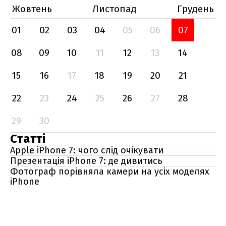
Жовтень
Листопад
Грудень
01
02
03
04
05
06
07
08
09
10
11
12
13
14
15
16
17
18
19
20
21
22
23
24
25
26
27
28
29
30
Статті
Apple iPhone 7: чого слід очікувати
Презентація iPhone 7: де дивитись
Фотограф порівняла камери на усіх моделях
iPhone