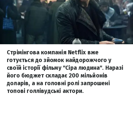
Стрімінгова компанія Netflix вже
готується до зйомок найдорожчого у
своїй історії фільму "Сіра людина". Наразі
його бюджет складає 200 мільйонів
доларів, а на головні ролі запрошені
топові голлівудські актори.