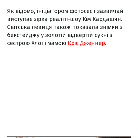
Як відомо, ініціатором фотосесії зазвичай
виступає зірка реаліті-шоу Кім Кардашян.
Світська левиця також показала знімки з
бекстейджу у золотій відвертій сукні з
сестрою Хлої і мамою
Кріс Дженнер
.