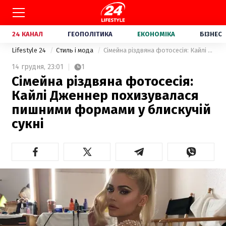
24 КАНАЛ
ГЕОПОЛІТИКА
ЕКОНОМІКА
БІЗНЕС
Lifestyle 24
Стиль і мода
Сімейна різдвяна фотосесія: Кайлі Дженнер похизувалася пишними формами у блискучій сукні
14 грудня,
23:01
1
Сімейна різдвяна фотосесія:
Кайлі Дженнер похизувалася
пишними формами у блискучій
сукні