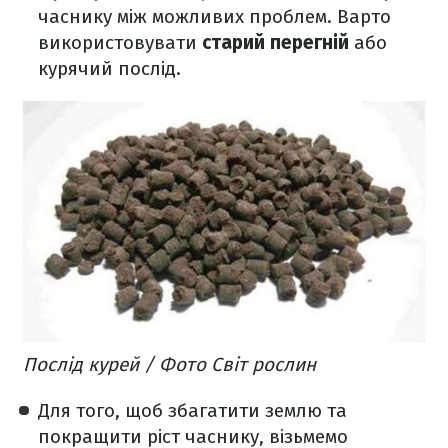
часнику між можливих проблем. Варто
використовувати
старий перегній
або
курячий послід.
Послід курей / Фото Світ рослин
Для того, щоб збагатити землю та
покращити ріст часнику, візьмемо