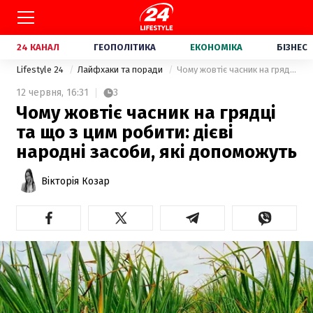
24 КАНАЛ
ГЕОПОЛІТИКА
ЕКОНОМІКА
БІЗНЕС
Lifestyle 24
Лайфхаки та поради
Чому жовтіє часник на грядці та що з цим робити: дієві народні засоби, які допоможуть
12 червня,
16:31
3
Чому жовтіє часник на грядці
та що з цим робити: дієві
народні засоби, які допоможуть
Вікторія Козар