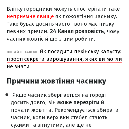
Влітку городники можуть спостерігати таке
неприємне явище
як пожовтіння часнику.
Таке буває досить часто і воно має низку
певних причин.
24 Канал розповість
, чому
часник жовтіє й що з цим робити.
Як посадити пекінську капусту:
ЧИТАЙТЕ ТАКОЖ
прості секрети вирощування, яких ви могли
не знати
Причини жовтіння часнику
Якщо часник зберігається на городі
досить довго, він
може перезріти
й
почати жовтіти. Рекомендується збирати
часник, коли верхівки стебел стають
сухими та зігнутими, але ще не