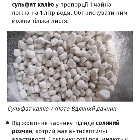
сульфат калію
у пропорції 1 чайна
ложка на 1 літр води. Обприскувати ним
можна тільки листя.
Сульфат калію / Фото Вдячний дачник
Від жовтіння часнику підійде
соляний
розчин
, котрий має антисептичні
властивості. 1 склянку солі розчиняють у