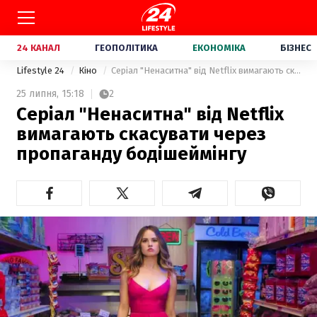
24 КАНАЛ
ГЕОПОЛІТИКА
ЕКОНОМІКА
БІЗНЕС
Lifestyle 24
Кіно
Серіал "Ненаситна" від Netflix вимагають скасувати через пропаганду бодішеймінгу
25 липня,
15:18
2
Серіал "Ненаситна" від Netflix
вимагають скасувати через
пропаганду бодішеймінгу