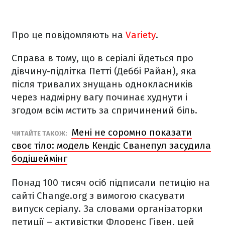
Про це повідомляють на
Variety
.
Справа в тому, що в серіалі йдеться про
дівчину-підлітка Петті (Деббі Райан), яка
після тривалих знущань однокласників
через надмірну вагу починає худнути і
згодом всім мстить за спричинений біль.
Мені не соромно показати
ЧИТАЙТЕ ТАКОЖ:
своє тіло: модель Кендіс Сванепул засудила
бодішеймінг
Понад 100 тисяч осіб підписали петицію на
сайті Change.org з вимогою скасувати
випуск серіалу. За словами організаторки
петиції – активістки Флоренс Гівен, цей