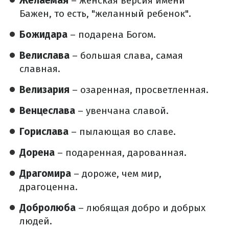
Желаемая
– женская версия имени
Бажен, то есть, "желанный ребенок".
Божидара
– подарена Богом.
Велислава
– большая слава, самая
славная.
Велизария
– озаренная, просветленная.
Венцеслава
– увенчана славой.
Горислава
– пылающая во славе.
Дорена
– подаренная, дарованная.
Драгомира
– дороже, чем мир,
драгоценна.
Добролюба
– любящая добро и добрых
людей.