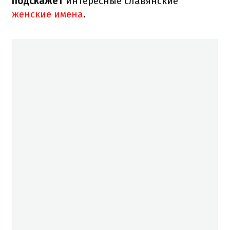
подскажет
интересные славянские
женские имена
.