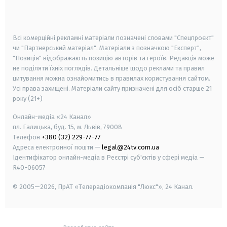
smart tv
samsung smart tv
Всі комерційні рекламні матеріали позначені словами "Спецпроєкт"
чи "Партнерський матеріал". Матеріали з позначкою "Експерт",
"Позиція" відображають позицію авторів та героїв. Редакція може
не поділяти їхніх поглядів. Детальніше щодо реклами та правил
цитування можна ознайомитись в правилах користування сайтом.
Усі права захищені.
Матеріали сайту призначені для осіб старше
21
року (21+)
Онлайн-медіа «24 Канал»
пл. Галицька, буд. 15, м. Львів, 79008
Телефон
+380 (32) 229-77-77
Адреса електронної пошти —
legal@24tv.com.ua
Ідентифікатор онлайн-медіа в Реєстрі суб'єктів у сфері медіа —
R40-06057
© 2005—2026,
ПрАТ «Телерадіокомпанія "Люкс"», 24 Канал.